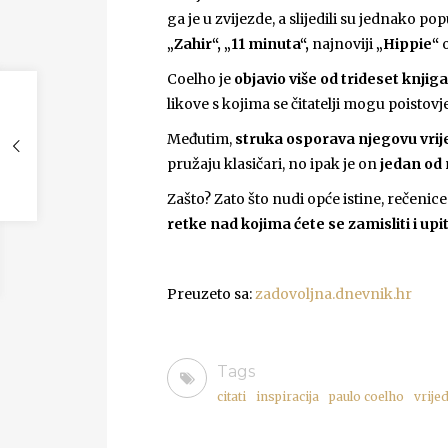
ga je u zvijezde, a slijedili su jednako 
„Zahir“, „11 minuta“,
najnoviji
„Hippie“
o
Coelho je
objavio više od trideset knjiga
likove s kojima se čitatelji mogu poistov
Međutim,
struka osporava njegovu vrij
pružaju klasičari, no ipak je on
jedan od 
Zašto? Zato što nudi opće istine, rečenice
retke nad kojima ćete se zamisliti i upit
Preuzeto sa:
zadovoljna.dnevnik.hr
Tags
citati
inspiracija
paulo coelho
vrije