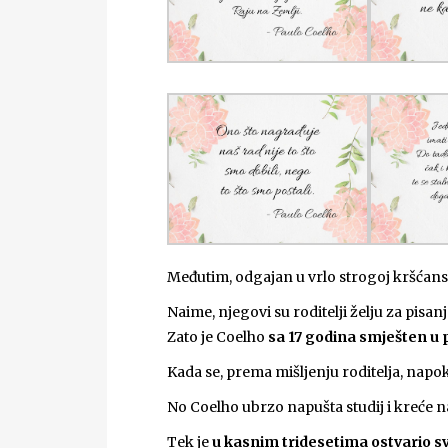
Međutim, odgajan u vrlo strogoj kršćans
Naime, njegovi su roditelji želju za pisan
Zato je Coelho
sa 17 godina smješten u ps
Kada se, prema mišljenju roditelja, napok
No Coelho ubrzo napušta studij i kreće
Tek je
u kasnim tridesetima ostvario svo