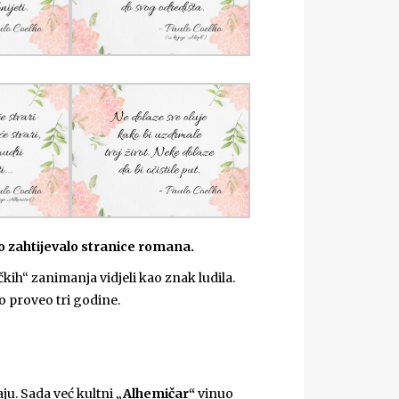
mo zahtijevalo stranice romana.
čkih“ zanimanja vidjeli kao znak ludila.
 proveo tri godine.
itaju. Sada već kultni
„Alhemičar“
vinuo