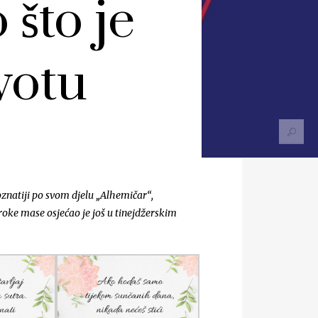
 što je
votu
oznatiji po svom djelu „Alhemičar“,
roke mase osjećao je još u tinejdžerskim