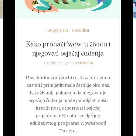
Odgoj djece
/
Porodica
Kako pronaći ‘wow’ u životu i
njegovati osjećaj čuđenja
1 sedmica ago by
zenski.ba
U svakodnevnoj žurbi često zaboravimo
zastati i primijetiti male čarolije oko nas.
Istraživanja pokazuju da njegovanje
osjećaja čuđenja može poboljšati našu
kreativnost, otpornost i osjećaj
pripadnosti. Kreatorice dječjeg
edukativnog programa Wowsabout!
Dorien...