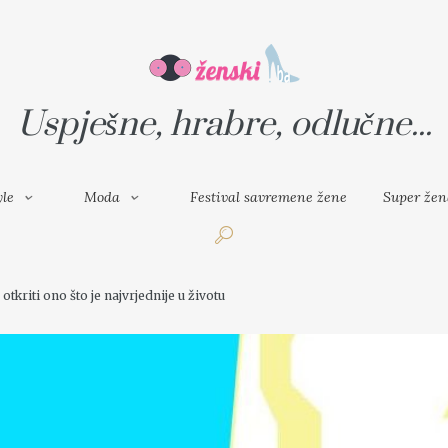
VAL SAVREMENE ŽENE
SUPER ŽENA
Uspješne, hrabre, odlučne...
yle
Moda
Festival savremene žene
Super žen
otkriti ono što je najvrjednije u životu