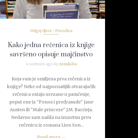
Odgoj djece
/
Porodica
Kako jedna rečenica iz knjige
savršeno opisuje majčinstvo
4 sedmice ago by
zenski.ba
Koja vam je omiljena prva rečenica iz
knjige? Neke od najpoznatijih otvarajućih
rečenica ostaju urezane u pamćenje,
poput one iz "Ponos i predrasude" Jane
Austen ili "Male princeze" J.M. Barrieja.
Nedavno sam naišla na izuzetnu prvu
rečenicu iz romana Lion Son...
Read more
→