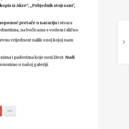
ukopis iz Akre“, „Pobjednik stoji sam“,
amopomoć pretače u naraciju
i stvara
predmetima, na bočicama s vodom i slično.
vnu vrijednost nalik onoj kojoj nam
sponima i padovima koje nosi život.
Nudi
onosimo u našoj galeriji.
0