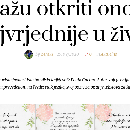
žu otkriti ono
jvrjednije u ži
by
Zenski
25/08/2020
0
in
Aktuelno
rkao javnost kao brazilski književnik Paulo Coelho. Autor koji je najp
i prevedenom na šezdesetak jezika, svoj poziv za pisanje tekstova za ši