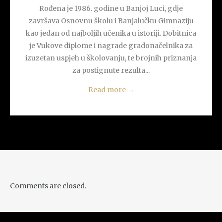
Rođena je 1986. godine u Banjoj Luci, gdje
završava Osnovnu školu i Banjalučku Gimnaziju
kao jedan od najboljih učenika u istoriji. Dobitnica
je Vukove diplome i nagrade gradonačelnika za
izuzetan uspjeh u školovanju, te brojnih priznanja
za postignute rezulta...
Read more
→
Comments are closed.