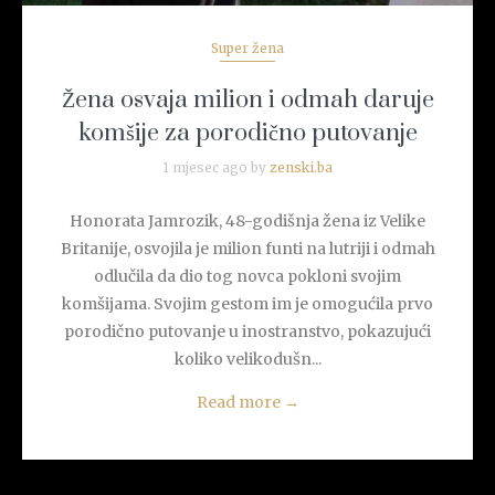
Super žena
Žena osvaja milion i odmah daruje
komšije za porodično putovanje
1 mjesec ago by
zenski.ba
Honorata Jamrozik, 48-godišnja žena iz Velike
Britanije, osvojila je milion funti na lutriji i odmah
odlučila da dio tog novca pokloni svojim
komšijama. Svojim gestom im je omogućila prvo
porodično putovanje u inostranstvo, pokazujući
koliko velikodušn...
Read more
→