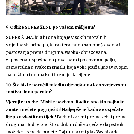
Odlike SUPER ŽENE po Vašem mišljenu?
SUPER ŽENA, bila bi ona koja je visokih moralnih
vrijednosti, principa, karaktera, puna samopoštovanja i
poštovanja prema drugima, visoko-obrazovana,
zaposlena, uspješna na privatnom i poslovnom polju,
samostalna u svakom smislu, koja voli i pruža ljubav svojim
najbližima i onima koji to znaju da cijene.
Šta biste poručili mladim djevojkama kao svojevrsnu
motivacionu poruku?
Vjerujte u sebe. Mislite pozivno! Radite ono što najbolje
znate i nećete pogriješiti! Najljepše je kada se osjećate
lijepo u vlastitom tijelu!
Budite iskreni prema sebi i prema
drugima. Budite ono što u dubini duše osjećate da jeste ili
možete i treba da budete. Taj unutarnji glas Vas nikada