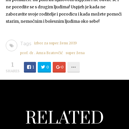
ne poredite se s drugim ljudima! Uspjeh je kada ne
zaboravite svoje roditelje i porodicu i kada možete pomoći
starim, nemoćnim i bolesnim ljudima oko sebe!
Tags
izbor za super ženu 2019
prof. dr . Amra Bratovčić
super žena
1
1
0
0
SHARES
RELATED