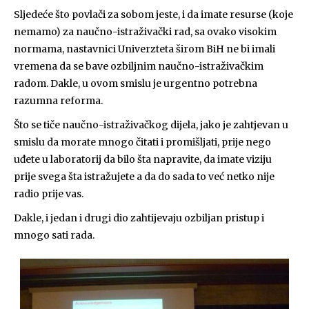
Sljedeće što povlači za sobom jeste, i da imate resurse (koje
nemamo) za naučno-istraživački rad, sa ovako visokim
normama, nastavnici Univerzteta širom BiH ne bi imali
vremena da se bave ozbiljnim naučno-istraživačkim
radom. Dakle, u ovom smislu je urgentno potrebna
razumna reforma.
Što se tiče naučno-istraživačkog dijela, jako je zahtjevan u
smislu da morate mnogo čitati i promišljati, prije nego
uđete u laboratorij da bilo šta napravite, da imate viziju
prije svega šta istražujete a da do sada to već netko nije
radio prije vas.
Dakle, i jedan i drugi dio zahtijevaju ozbiljan pristup i
mnogo sati rada.