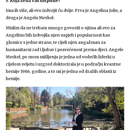
Koja žena Vas inspiriše?
Ima ih više, ali evo izdvojit ću dvije. Prva je Angelina Jolie, a
druga je Angela Merkel.
Mislim da ne trebam mnogo govoriti o njima ali evo za
Angelinu bih izdvojila njen uspjeh i popularnost kao
glumice s jedne strane, te cijeli njen angažman za
humanitarni rad i ljubav i posvećenost prema djeci. Angele
Merkel, po mom mišljenju je jedna od vodećih liderki u
cijelom svijetu i uzgred doktorirala je u području kvantne
hemije 1986. godine, a to mi je jedna od dražih oblasti iz
hemije.