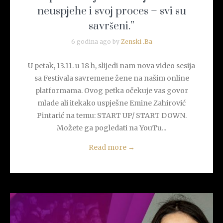
neuspjehe i svoj proces – svi su
savršeni.”
6 godina ago by
Zenski .Ba
U petak, 13.11. u 18 h, slijedi nam nova video sesija
sa Festivala savremene žene na našim online
platformama. Ovog petka očekuje vas govor
mlade ali itekako uspješne Emine Zahirović
Pintarić na temu: START UP/ START DOWN.
Možete ga pogledati na YouTu...
Read more
→