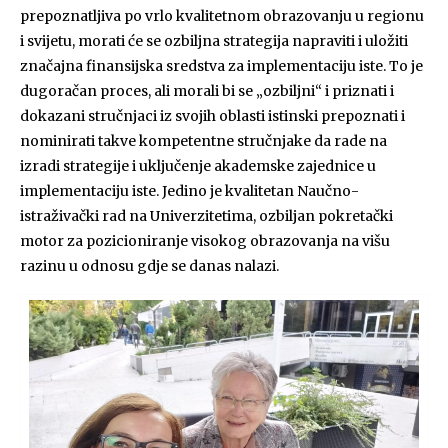
prepoznatljiva po vrlo kvalitetnom obrazovanju u regionu
i svijetu, morati će se ozbiljna strategija napraviti i uložiti
značajna finansijska sredstva za implementaciju iste. To je
dugoračan proces, ali morali bi se „ozbiljni“ i priznati i
dokazani stručnjaci iz svojih oblasti istinski prepoznati i
nominirati takve kompetentne stručnjake da rade na
izradi strategije i uključenje akademske zajednice u
implementaciju iste. Jedino je kvalitetan Naučno-
istraživački rad na Univerzitetima, ozbiljan pokretački
motor za pozicioniranje visokog obrazovanja na višu
razinu u odnosu gdje se danas nalazi.