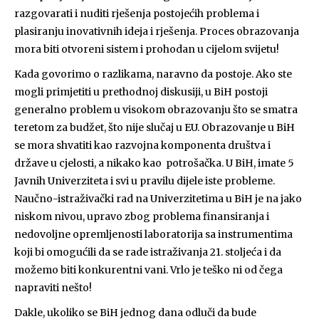
razgovarati i nuditi rješenja postojećih problema i
plasiranju inovativnih ideja i rješenja. Proces obrazovanja
mora biti otvoreni sistem i prohodan u cijelom svijetu!
Kada govorimo o razlikama, naravno da postoje. Ako ste
mogli primjetiti u prethodnoj diskusiji, u BiH postoji
generalno problem u visokom obrazovanju što se smatra
teretom za budžet, što nije slučaj u EU. Obrazovanje u BiH
se mora shvatiti kao razvojna komponenta društva i
države u cjelosti, a nikako kao potrošačka. U BiH, imate 5
Javnih Univerziteta i svi u pravilu dijele iste probleme.
Naučno-istraživački rad na Univerzitetima u BiH je na jako
niskom nivou, upravo zbog problema finansiranja i
nedovoljne opremljenosti laboratorija sa instrumentima
koji bi omogućili da se rade istraživanja 21. stoljeća i da
možemo biti konkurentni vani. Vrlo je teško ni od čega
napraviti nešto!
Dakle, ukoliko se BiH jednog dana odluči da bude