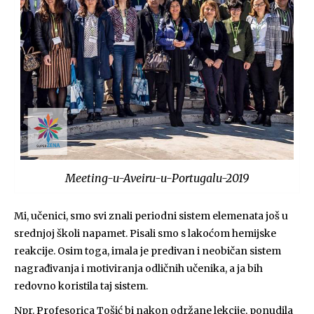
Meeting-u-Aveiru-u-Portugalu-2019
Mi, učenici, smo svi znali periodni sistem elemenata još u
srednjoj školi napamet. Pisali smo s lakoćom hemijske
reakcije. Osim toga, imala je predivan i neobičan sistem
nagrađivanja i motiviranja odličnih učenika, a ja bih
redovno koristila taj sistem.
Npr. Profesorica Tošić bi nakon održane lekcije, ponudila