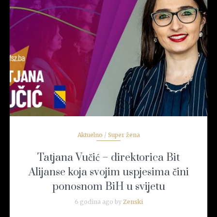
READ MORE
Aktuelno
/
Super žena
Tatjana Vučić – direktorica Bit
Alijanse koja svojim uspjesima čini
ponosnom BiH u svijetu
6 godina ago by
Zenski