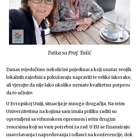
Fotka sa Prof. Tošić
Danas svjedočimo nekolicini pojedinaca koji unutar svojih
lokalnih zajednica pokušavaju napraviti te velike iskorake,
ali vjerujte da nije lako ukoliko nemate kvalitetnu potporu
da to učinite.
U Evropskoj Uniji, situacija je mnogo drugačija. Na svim
Univerzitetima na kojima sam imala priliku raditi su
opremljeni sa vrhunskom opremom i svim drugim
resursima koji su vam potrebni za rad. U EU se finansiraju
usavršavanja i napredovanja i odlasci na konferencije, dok