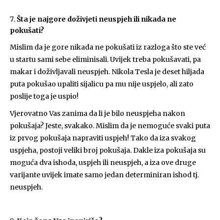
Šta je najgore doživjeti neuspjeh ili nikada ne
pokušati?
Mislim da je gore nikada ne pokušati iz razloga što ste već
u startu sami sebe eliminisali. Uvijek treba pokušavati, pa
makar i doživljavali neuspjeh. Nikola Tesla je deset hiljada
puta pokušao upaliti sijalicu pa mu nije uspjelo, ali zato
poslije toga je uspio!
Vjerovatno Vas zanima da li je bilo neuspjeha nakon
pokušaja? Jeste, svakako. Mislim da je nemoguće svaki puta
iz prvog pokušaja napraviti uspjeh! Tako da iza svakog
uspjeha, postoji veliki broj pokušaja. Dakle iza pokušaja su
moguća dva ishoda, uspjeh ili neuspjeh, a iza ove druge
varijante uvijek imate samo jedan determiniran ishod tj.
neuspjeh.