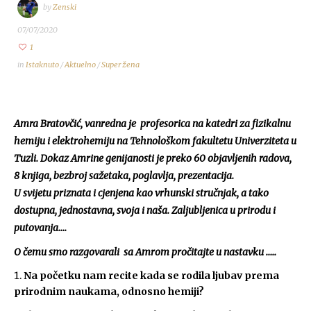
by
Zenski
07/07/2020
1
in
Istaknuto
/
Aktuelno
/
Super žena
Amra Bratovčić, vanredna je profesorica na katedri za fizikalnu
hemiju i elektrohemiju na Tehnološkom fakultetu Univerziteta u
Tuzli. Dokaz Amrine genijanosti je preko 60 objavljenih radova,
8 knjiga, bezbroj sažetaka, poglavlja, prezentacija.
U svijetu priznata i cjenjena kao vrhunski stručnjak, a tako
dostupna, jednostavna, svoja i naša. Zaljubljenica u prirodu i
putovanja….
O čemu smo razgovarali sa Amrom pročitajte u nastavku …..
Na početku nam recite kada se rodila ljubav prema
prirodnim naukama, odnosno hemiji?