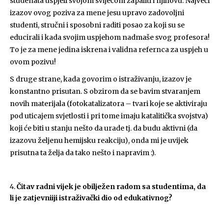
studenata uspjeli svojom svijećom zapaliti i njihovu. Najveći
izazov ovog poziva za mene jesu upravo zadovoljni
studenti, stručni i sposobni raditi posao za koji su se
educirali i kada svojim uspjehom nadmaše svog profesora!
To je za mene jedina iskrena i validna refernca za uspjeh u
ovom pozivu!
S druge strane, kada govorim o istraživanju, izazov je
konstantno prisutan. S obzirom da se bavim stvaranjem
novih materijala (fotokatalizatora – tvari koje se aktiviraju
pod uticajem svjetlosti i pri tome imaju katalitička svojstva)
koji će biti u stanju nešto da urade tj. da budu aktivni (da
izazovu željenu hemijsku reakciju), onda mi je uvijek
prisutna ta želja da tako nešto i napravim :).
Čitav radni vijek je obilježen radom sa studentima, da
li je zatjevniiji istraživački dio od edukativnog?