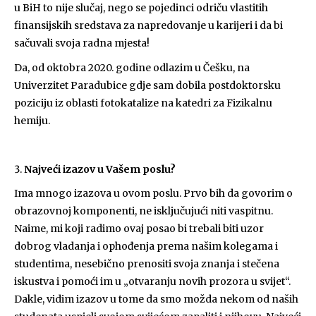
u BiH to nije slučaj, nego se pojedinci odriču vlastitih
finansijskih sredstava za napredovanje u karijeri i da bi
sačuvali svoja radna mjesta!
Da, od oktobra 2020. godine odlazim u Češku, na
Univerzitet Paradubice gdje sam dobila postdoktorsku
poziciju iz oblasti fotokatalize na katedri za Fizikalnu
hemiju.
Najveći izazov u Vašem poslu?
Ima mnogo izazova u ovom poslu. Prvo bih da govorim o
obrazovnoj komponenti, ne isključujući niti vaspitnu.
Naime, mi koji radimo ovaj posao bi trebali biti uzor
dobrog vladanja i ophođenja prema našim kolegama i
studentima, nesebično prenositi svoja znanja i stečena
iskustva i pomoći im u „otvaranju novih prozora u svijet“.
Dakle, vidim izazov u tome da smo možda nekom od naših