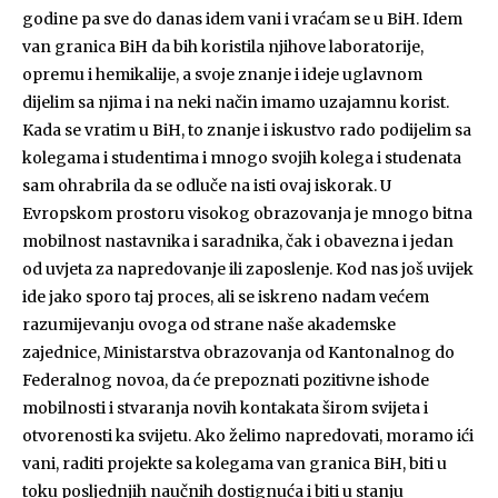
godine pa sve do danas idem vani i vraćam se u BiH. Idem
van granica BiH da bih koristila njihove laboratorije,
opremu i hemikalije, a svoje znanje i ideje uglavnom
dijelim sa njima i na neki način imamo uzajamnu korist.
Kada se vratim u BiH, to znanje i iskustvo rado podijelim sa
kolegama i studentima i mnogo svojih kolega i studenata
sam ohrabrila da se odluče na isti ovaj iskorak. U
Evropskom prostoru visokog obrazovanja je mnogo bitna
mobilnost nastavnika i saradnika, čak i obavezna i jedan
od uvjeta za napredovanje ili zaposlenje. Kod nas još uvijek
ide jako sporo taj proces, ali se iskreno nadam većem
razumijevanju ovoga od strane naše akademske
zajednice, Ministarstva obrazovanja od Kantonalnog do
Federalnog novoa, da će prepoznati pozitivne ishode
mobilnosti i stvaranja novih kontakata širom svijeta i
otvorenosti ka svijetu. Ako želimo napredovati, moramo ići
vani, raditi projekte sa kolegama van granica BiH, biti u
toku posljednjih naučnih dostignuća i biti u stanju