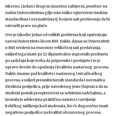
Iskreno, i jedan i drugi su izuzetno zahtjevni, posebno na
našim Univerzitetima gdje smo toliko opterećeni visokim
standardima i normativima tj. brojem sati predavanja da bi
ostvarili pravo na plaću.
Ovo je također jedan od velikih problema koji opstruiraju
razvoj Univerziteta širom BiH. Dakle, danas su Univerziteti
u BiH svedeni na enormno veliki broj sati predavanja,
uslijed toga imate po 12 dijametralno suprotnih predmeta
po sadržaju koje treba da pripremite i predajete i to je
upravo dovelo do opadanja i kvaliteta nastavnog procesa.
Dakle, imamo pad kvaliteta i nastavnog i istraživačkog
procesa, a usljed preambicioznih standarda i normativa.
Direktna posljedica, prije navedenog jeste činjenica da su
studenti postali preopterećeni sa nebitnim sadržajima, a
izostala je adekvatna praktična nastava i razvijanje
kritičkog mišljenja kod studenata, što će dugoročno imati
negativne posljedice na kvalitet obrazovnog procesa.