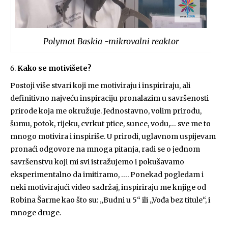
Polymat Baskia -mikrovalni reaktor
Kako se motivišete?
Postoji više stvari koji me motiviraju i inspiriraju, ali
definitivno najveću inspiraciju pronalazim u savršenosti
prirode koja me okružuje. Jednostavno, volim prirodu,
šumu, potok, rijeku, cvrkut ptice, sunce, vodu,… sve me to
mnogo motivira i inspiriše. U prirodi, uglavnom uspijevam
pronaći odgovore na mnoga pitanja, radi se o jednom
savršenstvu koji mi svi istražujemo i pokušavamo
eksperimentalno da imitiramo, …. Ponekad pogledam i
neki motivirajući video sadržaj, inspiriraju me knjige od
Robina Šarme kao što su: „Budni u 5“ ili „Vođa bez titule“, i
mnoge druge.