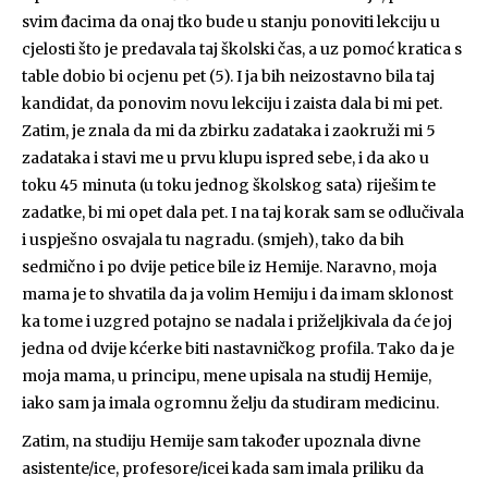
svim đacima da onaj tko bude u stanju ponoviti lekciju u
cjelosti što je predavala taj školski čas, a uz pomoć kratica s
table dobio bi ocjenu pet (5). I ja bih neizostavno bila taj
kandidat, da ponovim novu lekciju i zaista dala bi mi pet.
Zatim, je znala da mi da zbirku zadataka i zaokruži mi 5
zadataka i stavi me u prvu klupu ispred sebe, i da ako u
toku 45 minuta (u toku jednog školskog sata) riješim te
zadatke, bi mi opet dala pet. I na taj korak sam se odlučivala
i uspješno osvajala tu nagradu. (smjeh), tako da bih
sedmično i po dvije petice bile iz Hemije. Naravno, moja
mama je to shvatila da ja volim Hemiju i da imam sklonost
ka tome i uzgred potajno se nadala i priželjkivala da će joj
jedna od dvije kćerke biti nastavničkog profila. Tako da je
moja mama, u principu, mene upisala na studij Hemije,
iako sam ja imala ogromnu želju da studiram medicinu.
Zatim, na studiju Hemije sam također upoznala divne
asistente/ice, profesore/icei kada sam imala priliku da