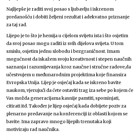
Najljepše je raditi svoj posao s ljubavlju i iskrenom
predanošću i dobiti željeni rezultat i adekvatno priznanje
za taj rad.
Lijepo je to što je hemija u cijelom svijetu ista i što osjetim
da svoj posao mogu raditi iz svih dijelova svijeta. U tom
smislu, osjetim jednu slobodu i bezgraničnost. Imam
mogućnost da iskažem svoju kreativnost i stepen naučnih
saznanja i razumijevanja kroz naučne i stručne radove,da
učestvujem u međunarodnim projektima koje finansira
Evropska Unija. Lijep je osjećaj kada se iskreno bavite
naukom, vjerujući da ćete ostaviti trag iza sebe po kojem će
Vas možda generacijama kasnije pamtiti, spominjati,
citirati itd. Također je lijep osjećaj kada dobijete poziv za
plenarno predavanje na konferenciji iz oblasti kojom se
bavite. Ima zapravo mnogo lijepih trenutaka koji
motiviraju rad naučnika.