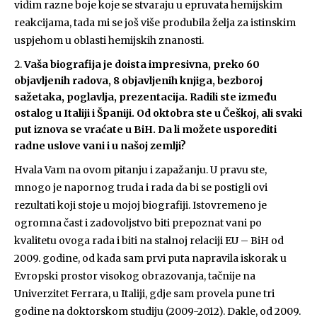
vidim razne boje koje se stvaraju u epruvata hemijskim
reakcijama, tada mi se još više produbila želja za istinskim
uspjehom u oblasti hemijskih znanosti.
Vaša biografija je doista impresivna, preko 60
objavljenih radova, 8 objavljenih knjiga, bezboroj
sažetaka, poglavlja, prezentacija. Radili ste između
ostalog u Italiji i Španiji. Od oktobra ste u Češkoj, ali svaki
put iznova se vraćate u BiH. Da li možete usporediti
radne uslove vani i u našoj zemlji?
Hvala Vam na ovom pitanju i zapažanju. U pravu ste,
mnogo je napornog truda i rada da bi se postigli ovi
rezultati koji stoje u mojoj biografiji. Istovremeno je
ogromna čast i zadovoljstvo biti prepoznat vani po
kvalitetu ovoga rada i biti na stalnoj relaciji EU – BiH od
2009. godine, od kada sam prvi puta napravila iskorak u
Evropski prostor visokog obrazovanja, tačnije na
Univerzitet Ferrara, u Italiji, gdje sam provela pune tri
godine na doktorskom studiju (2009-2012). Dakle, od 2009.