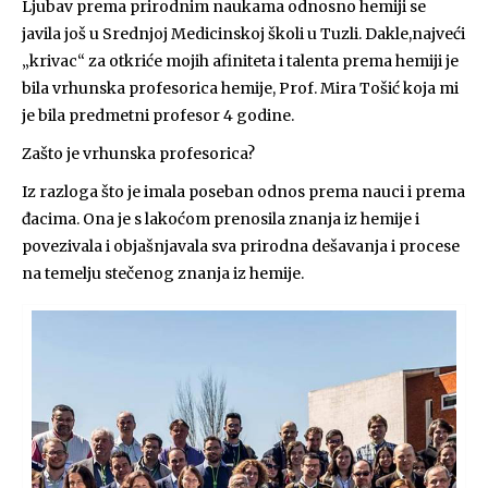
Ljubav prema prirodnim naukama odnosno hemiji se
javila još u Srednjoj Medicinskoj školi u Tuzli. Dakle,najveći
„krivac“ za otkriće mojih afiniteta i talenta prema hemiji je
bila vrhunska profesorica hemije, Prof. Mira Tošić koja mi
je bila predmetni profesor 4 godine.
Zašto je vrhunska profesorica?
Iz razloga što je imala poseban odnos prema nauci i prema
đacima. Ona je s lakoćom prenosila znanja iz hemije i
povezivala i objašnjavala sva prirodna dešavanja i procese
na temelju stečenog znanja iz hemije.