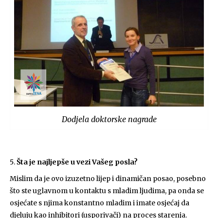
Dodjela doktorske nagrade
Šta je najljepše u vezi Vašeg posla?
Mislim da je ovo izuzetno lijep i dinamičan posao, posebno
što ste uglavnom u kontaktu s mladim ljudima, pa onda se
osjećate s njima konstantno mladim i imate osjećaj da
djeluju kao inhibitori (usporivači) na proces starenja.