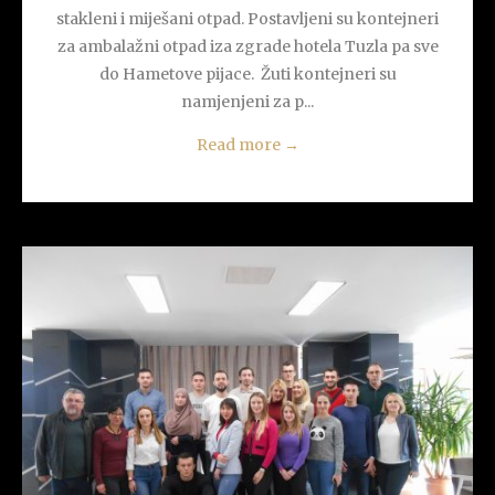
stakleni i miješani otpad. Postavljeni su kontejneri
za ambalažni otpad iza zgrade hotela Tuzla pa sve
do Hametove pijace. Žuti kontejneri su
namjenjeni za p...
Read more
→
READ MORE