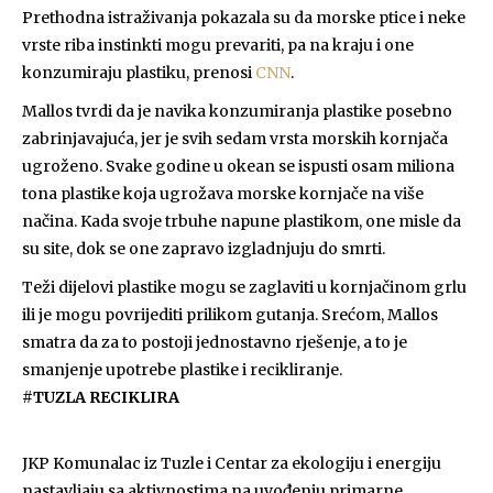
Prethodna istraživanja pokazala su da morske ptice i neke
vrste riba instinkti mogu prevariti, pa na kraju i one
konzumiraju plastiku, prenosi
CNN
.
Mallos tvrdi da je navika konzumiranja plastike posebno
zabrinjavajuća, jer je svih sedam vrsta morskih kornjača
ugroženo. Svake godine u okean se ispusti osam miliona
tona plastike koja ugrožava morske kornjače na više
načina. Kada svoje trbuhe napune plastikom, one misle da
su site, dok se one zapravo izgladnjuju do smrti.
Teži dijelovi plastike mogu se zaglaviti u kornjačinom grlu
ili je mogu povrijediti prilikom gutanja. Srećom, Mallos
smatra da za to postoji jednostavno rješenje, a to je
smanjenje upotrebe plastike i recikliranje.
#TUZLA RECIKLIRA
JKP Komunalac iz Tuzle i Centar za ekologiju i energiju
nastavljaju sa aktivnostima na uvođenju primarne