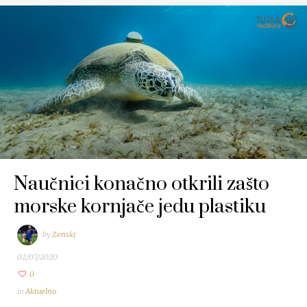
Naučnici konačno otkrili zašto
morske kornjače jedu plastiku
by
Zenski
02/07/2020
0
in
Aktuelno