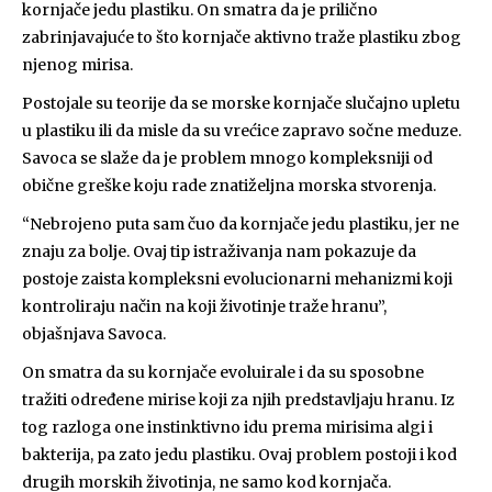
kornjače jedu plastiku. On smatra da je prilično
zabrinjavajuće to što kornjače aktivno traže plastiku zbog
njenog mirisa.
Postojale su teorije da se morske kornjače slučajno upletu
u plastiku ili da misle da su vrećice zapravo sočne meduze.
Savoca se slaže da je problem mnogo kompleksniji od
obične greške koju rade znatiželjna morska stvorenja.
“Nebrojeno puta sam čuo da kornjače jedu plastiku, jer ne
znaju za bolje. Ovaj tip istraživanja nam pokazuje da
postoje zaista kompleksni evolucionarni mehanizmi koji
kontroliraju način na koji životinje traže hranu”,
objašnjava Savoca.
On smatra da su kornjače evoluirale i da su sposobne
tražiti određene mirise koji za njih predstavljaju hranu. Iz
tog razloga one instinktivno idu prema mirisima algi i
bakterija, pa zato jedu plastiku. Ovaj problem postoji i kod
drugih morskih životinja, ne samo kod kornjača.