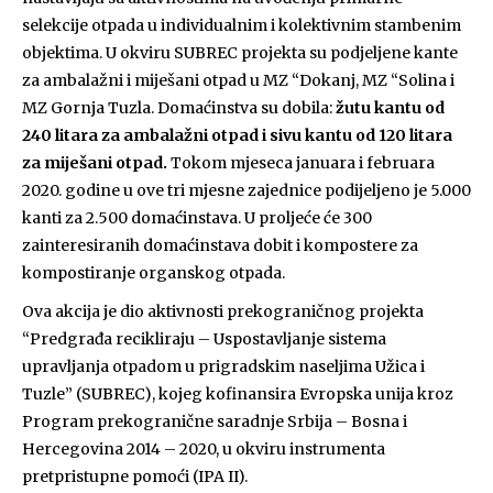
selekcije otpada u individualnim i kolektivnim stambenim
objektima. U okviru SUBREC projekta su podjeljene kante
za ambalažni i miješani otpad u MZ “Dokanj, MZ “Solina i
MZ Gornja Tuzla. Domaćinstva su dobila:
žutu kantu od
240 litara za ambalažni otpad i sivu kantu od 120 litara
za miješani otpad.
Tokom mjeseca januara i februara
2020. godine u ove tri mjesne zajednice podijeljeno je 5.000
kanti za 2.500 domaćinstava. U proljeće će 300
zainteresiranih domaćinstava dobit i kompostere za
kompostiranje organskog otpada.
Ova akcija je dio aktivnosti prekograničnog projekta
“Predgrađa recikliraju – Uspostavljanje sistema
upravljanja otpadom u prigradskim naseljima Užica i
Tuzle” (SUBREC), kojeg kofinansira Evropska unija kroz
Program prekogranične saradnje Srbija – Bosna i
Hercegovina 2014 – 2020, u okviru instrumenta
pretpristupne pomoći (IPA II).