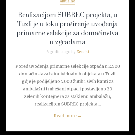
Aktuelno
Realizacijom SUBREC projekta, u
Tuzli je u toku proširenje uvođenja
primarne selekcije za domaćinstva
u zgradama
6 godina ago by
Zenski
Pored uvođenja primarne selekcije otpada u 2.500
domaćinstava iz individualnih objekata u Tuzli,
gdje je podijeljeno 5.000 žutih i sivih kanti za
ambalažni i miješani otpad i postavljeno 20
zelenih kontejnera za staklenu ambalažu,
realizacijom SUBREC projekta ...
Read more
→