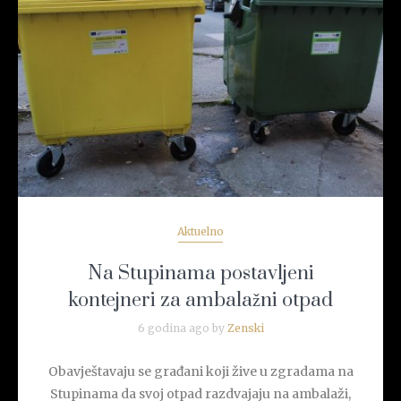
READ MORE
Aktuelno
Na Stupinama postavljeni
kontejneri za ambalažni otpad
6 godina ago by
Zenski
Obavještavaju se građani koji žive u zgradama na
Stupinama da svoj otpad razdvajaju na ambalaži,