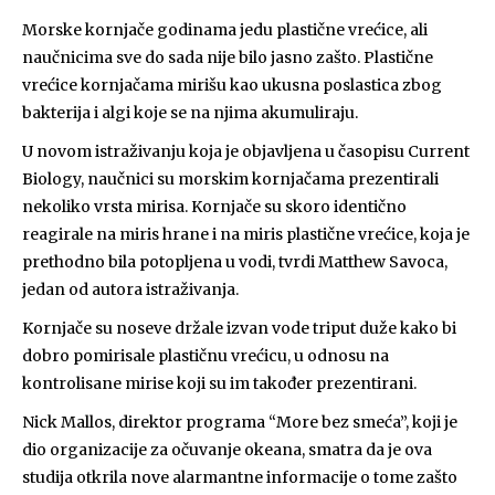
Morske kornjače godinama jedu plastične vrećice, ali
naučnicima sve do sada nije bilo jasno zašto. Plastične
vrećice kornjačama mirišu kao ukusna poslastica zbog
bakterija i algi koje se na njima akumuliraju.
U novom istraživanju koja je objavljena u časopisu Current
Biology, naučnici su morskim kornjačama prezentirali
nekoliko vrsta mirisa. Kornjače su skoro identično
reagirale na miris hrane i na miris plastične vrećice, koja je
prethodno bila potopljena u vodi, tvrdi Matthew Savoca,
jedan od autora istraživanja.
Kornjače su noseve držale izvan vode triput duže kako bi
dobro pomirisale plastičnu vrećicu, u odnosu na
kontrolisane mirise koji su im također prezentirani.
Nick Mallos, direktor programa “More bez smeća”, koji je
dio organizacije za očuvanje okeana, smatra da je ova
studija otkrila nove alarmantne informacije o tome zašto