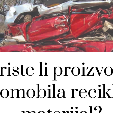
iste li proizv
omobila recik