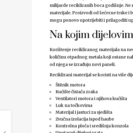
milijarde recikliranih boca godišnje. Ne 
materijale. Proizvodi od šećerne trske i bi
mogu ponovo upotrijebiti i prilagoditi u
Na kojim dijelovim
Korištenje recikliranog materijala na n
količinu otpadnog metala koji ostane nako
od njega se izrađuju novi paneli.
Reciklirani materijal se koristi na više d
Štitnik motora
Kućište čistača zraka
Ventilatori motora i njihova kućišta
Luk na točkovima
Materijal i jastuci za sjedišta
Zvučna izolacija ispod haube
Kontrolna ploča i središnja konzola
Unutarnji dijelovi vrata