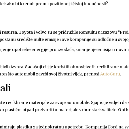
e kako bi krenuli prema pozitivnoj i čistoj budućnosti?
 resursa. Toyota i Volvo su se pridružile Renaultu u izazovu “Proiz
stanu središte nulte emisije i ove kompanije su odlučne u svojoj 
jenje upotrebe energije proizvođača, smanjenje emisija u novim
ivih izvora. Sadašnji cilj je koristiti obnovljive ili reciklirane ma
kon što automobil završi svoj životni vijek, prenosi
AutoGuru
.
ali
e reciklirane materijale za svoje automobile. Sjajno je vidjeti d
o plastični otpad pretvoriti u materijale vrhunske kvalitete. Oni k
miniraju plastiku za jednokratnu upotrebu. Kompanija Ford na svo