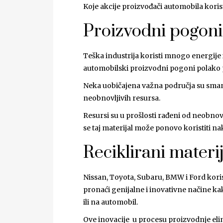
Koje akcije proizvođači automobila korist
Proizvodni pogoni
Teška industrija koristi mnogo energije i
automobilski proizvodni pogoni polako po
Neka uobičajena važna područja su sman
neobnovljivih resursa.
Resursi su u prošlosti rađeni od neobnovlj
se taj materijal može ponovo koristiti na
Reciklirani materij
Nissan, Toyota, Subaru, BMW i Ford korist
pronaći genijalne i inovativne načine kak
ili na automobil.
Ove inovacije u procesu proizvodnje eli