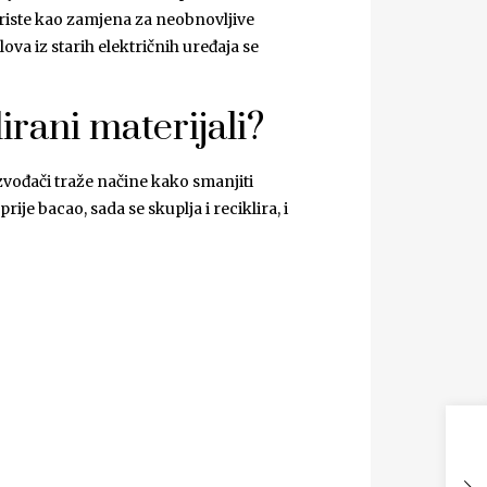
koriste kao zamjena za neobnovljive
lova iz starih električnih uređaja se
irani materijali?
vođači traže načine kako smanjiti
je bacao, sada se skuplja i reciklira, i