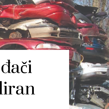
ođači
liran