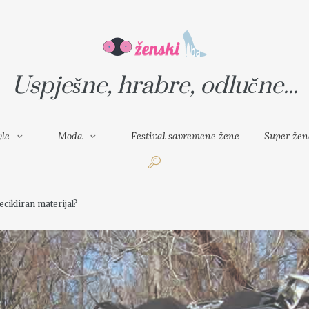
VAL SAVREMENE ŽENE
SUPER ŽENA
Uspješne, hrabre, odlučne...
yle
Moda
Festival savremene žene
Super žen
ecikliran materijal?