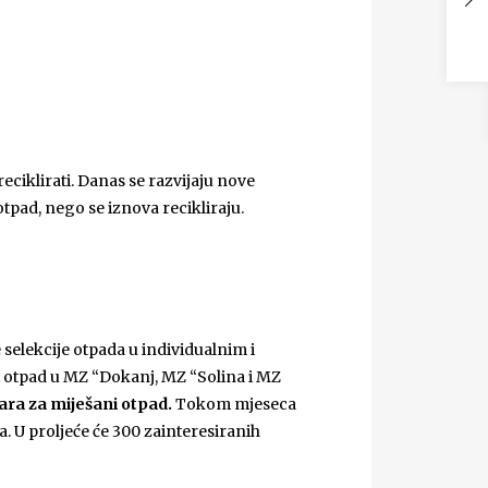
 reciklirati. Danas se razvijaju nove
tpad, nego se iznova recikliraju.
selekcije otpada u individualnim i
 otpad u MZ “Dokanj, MZ “Solina i MZ
tara za miješani otpad.
Tokom mjeseca
a. U proljeće će 300 zainteresiranih