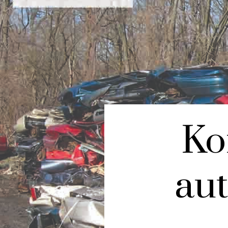
Kor
aut