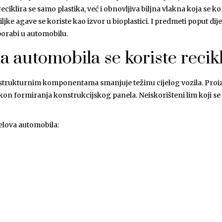
reciklira se samo plastika, već i obnovljiva biljna vlakna koja se 
ljke agave se koriste kao izvor u bioplastici. I predmeti poput dije
porabi u automobilu.
a automobila se koriste recikl
estrukturnim komponentama smanjuje težinu cijelog vozila. Proiz
n formiranja konstrukcijskog panela. Neiskorišteni lim koji se pri
ijelova automobila: