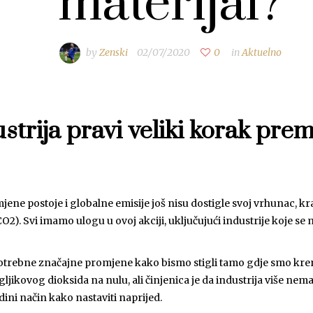
materijal?
by
Zenski
02/07/2020
0
in
Aktuelno
strija pravi veliki korak pre
e postoje i globalne emisije još nisu dostigle svoj vrhunac, kraj
2). Svi imamo ulogu u ovoj akciji, uključujući industrije koje se 
potrebne značajne promjene kako bismo stigli tamo gdje smo kren
ikovog dioksida na nulu, ali činjenica je da industrija više nema i
ini način kako nastaviti naprijed.