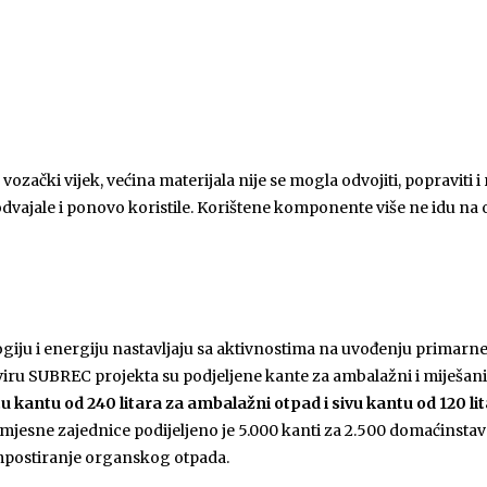
 vozački vijek, većina materijala nije se mogla odvojiti, popraviti i
dvajale i ponovo koristile. Korištene komponente više ne idu na o
giju i energiju nastavljaju sa aktivnostima na uvođenju primarne 
ru SUBREC projekta su podjeljene kante za ambalažni i miješani
u kantu od 240 litara za ambalažni otpad i sivu kantu od 120 li
 mjesne zajednice podijeljeno je 5.000 kanti za 2.500 domaćinstav
mpostiranje organskog otpada.