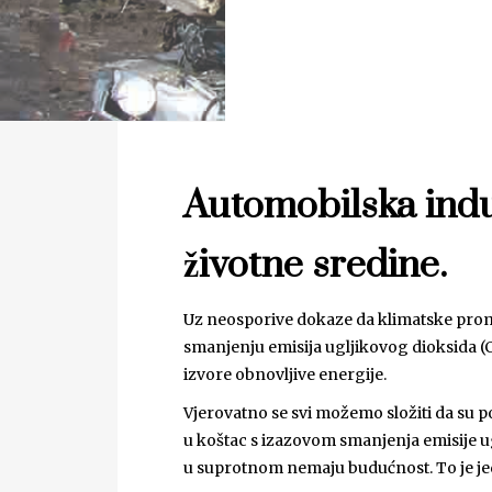
Automobilska indu
životne sredine.
Uz neosporive dokaze da klimatske promjen
smanjenju emisija ugljikovog dioksida (CO
izvore obnovljive energije.
Vjerovatno se svi možemo složiti da su 
u koštac s izazovom smanjenja emisije uglj
u suprotnom nemaju budućnost. To je jed