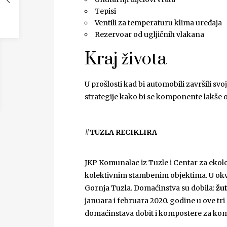
Tepisi
Ventili za temperaturu klima uređaja
Rezervoar od ugljičnih vlakana
Kraj života
U prošlosti kad bi automobili završili svoj
strategije kako bi se komponente lakše o
#TUZLA RECIKLIRA
JKP Komunalac iz Tuzle i Centar za ekolo
kolektivnim stambenim objektima. U okvi
Gornja Tuzla. Domaćinstva su dobila:
žut
januara i februara 2020. godine u ove tri
domaćinstava dobit i kompostere za ko