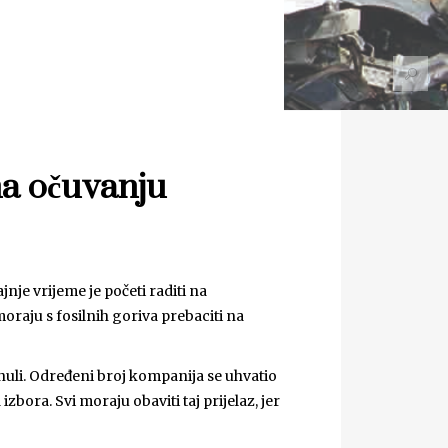
ma očuvanju
nje vrijeme je početi raditi na
moraju s fosilnih goriva prebaciti na
uli. Određeni broj kompanija se uhvatio
zbora. Svi moraju obaviti taj prijelaz, jer