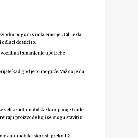
vodni pogoni s nula emisije”. Cilj je da
odluci dostići to.
 vozilima i smanjenje upotrebe
terijale kad god je to moguće. Važno je da
a se velike automobilske kompanije trude
reiraju proizvode koji se mogu staviti u
je automobile iskoristi preko 1.2