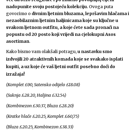
nadopunite svoju postojeću kolekciju.
Ovoga puta
govorimo o
divnim ljetnim bluzama, lepršavim hlačama i
nezaobilaznim ljetnim haljinicama koje su ključne u
svakom ljetnom outfitu, a koje ćete sada pronaći na
popustu od 20 posto koji vrijedi na cjelokupni Asos
asortiman
.
Kako bismo vam olakšali potragu,
u nastavku smo
izdvojili 20 atraktivnih komada koje se svakako isplati
kupiti, a uz koje će vaš ljetni outfit posebno doći do
izražaja!
(Komplet £90, Satensko odijelo £18.08)
(Suknja £28.20, Haljina £32.54)
(Kombinezon £30.37, Bluza £28.20)
(Kratke hlače £20.25, Komplet £60,75)
(Bluza £20.25, Kombinezon £38.33)