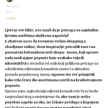
19/05/2020
0
in
Moda
Ljeto je sve bliže, a to znači da je potraga za najslađim
ljetnim outfitima službeno započela!
S obzirom na to da trenutno većinu shoppinga
obavljamo online, dozu inspiracije potražili smo i na
poznatom britanskom web shopu- Asosu, koji upravo
sada nudi sjajne popuste koje svakako vrijedi
iskoristiti!
Ako ste jedni od onih koji prilikom potrage za
određenim odjevnim komadom zavire i u aktualnu
ponudu popularnog Asosa,
sigurno ste već primjetili
kako vrlo često dio asortimana završi na kratkotrajnom
popustu.
Upravo zato, najtraženiji odjevni komadi vrlo brzo budu
rasprodani stoga savjetujemo da,
ako vam je nešto
posebno zapelo za oko, ne čekate predugo s kupnjom
već da brzo reagirate i po znatno povoljnijoj cijeni