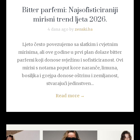
Bitter parfemi: Najsofisticiraniji
mirisni trend ljeta 2026.
4 dana ago by
zenski.ba
Ljeto često povezujemo sa slatkim i cvjetnim
mirisima, ali ove godine u prvi plan dolaze bitter
parfemi koji donose svježinu i sofisticiranost. Ovi
mirisi s notama poput kore naranče, limuna,
bosiljka i grejpa donose oštrinu i zemljanost,
stvarajući jedinstven...
Read more
→