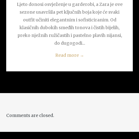
Ljeto donosi osvježenje u garderobi, a Zara je ove
sezone usavršila pet ključnih boja koje će svaki
outfit učiniti elegantnim i sofisticiranim. Od
klasičnih dubokih smeđih tonova i čistih bijelih,
preko nježnih ružičastih i pastelno plavih nijansi,
do dugogodi...
Read more
→
Comments are closed.