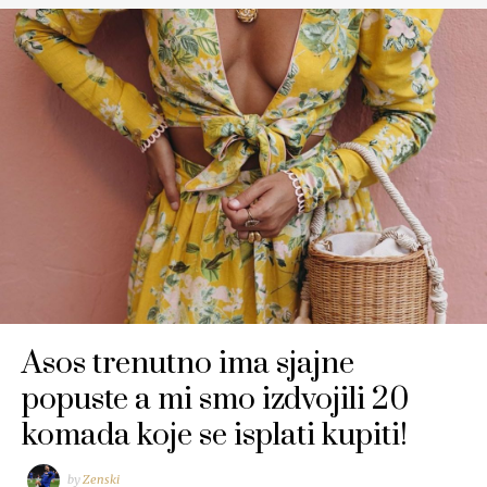
Asos trenutno ima sjajne
popuste a mi smo izdvojili 20
komada koje se isplati kupiti!
by
Zenski