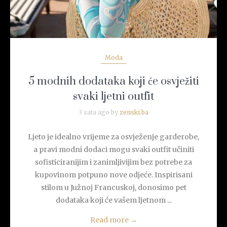
Moda
5 modnih dodataka koji će osvježiti
svaki ljetni outfit
3 sata ago by
zenski.ba
Ljeto je idealno vrijeme za osvježenje garderobe,
a pravi modni dodaci mogu svaki outfit učiniti
sofisticiranijim i zanimljivijim bez potrebe za
kupovinom potpuno nove odjeće. Inspirisani
stilom u Južnoj Francuskoj, donosimo pet
dodataka koji će vašem ljetnom ...
Read more
→