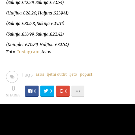
(Suknja £12.29, Suknja £32.54)
(Haljina £28.20, Haljina £239.41)
(Suknja £80.28, Suknja £25.31)
(Suknja £33.99, Suknja £22.42)
(Komplet £70.89, Haljina £32.54)
Foto:
Instagram
, Asos
Tags
asos
ljetni outfit
ljeto
popust
0
0
0
0
SHARES