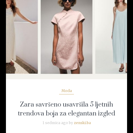
READ MORE
Moda
Zara savršeno usavršila 5 ljetnih
trendova boja za elegantan izgled
1 sedmica ago by
zenski.ba