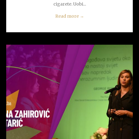
cigarete. Uobi...
Read more
→
READ MORE