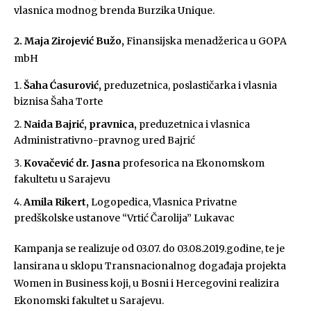
vlasnica modnog brenda Burzika Unique.
2. Maja Zirojević Bužo,
Finansijska menadžerica u GOPA
mbH
Šaha Ćasurović,
preduzetnica, poslastičarka i vlasnia
biznisa Šaha Torte
Naida Bajrić, pravnica,
preduzetnica i vlasnica
Administrativno-pravnog ured Bajrić
Kovačević dr. Jasna
profesorica na Ekonomskom
fakultetu u Sarajevu
Amila Rikert,
Logopedica, Vlasnica Privatne
predškolske ustanove “Vrtić Čarolija” Lukavac
Kampanja se realizuje od 03.07. do 03.08.2019.godine, te je
lansirana u sklopu Transnacionalnog događaja projekta
Women in Business koji, u Bosni i Hercegovini realizira
Ekonomski fakultet u Sarajevu.