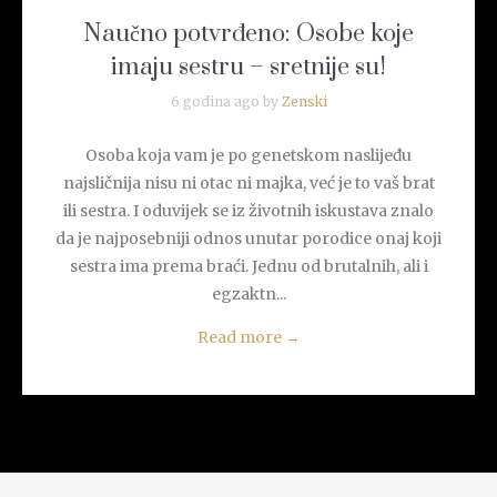
Naučno potvrđeno: Osobe koje
imaju sestru – sretnije su!
6 godina ago by
Zenski
Osoba koja vam je po genetskom naslijeđu
najsličnija nisu ni otac ni majka, već je to vaš brat
ili sestra. I oduvijek se iz životnih iskustava znalo
da je najposebniji odnos unutar porodice onaj koji
sestra ima prema braći. Jednu od brutalnih, ali i
egzaktn...
Read more
→