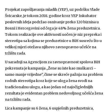
Projekat zapošljavanja mladih (YEP), uz podršku Vlade
Švicarske, je tokom 2018. godine kroz YEP Inkubator
poslovnih ideja podržao osnivanje preko 120 biznisa u
Bosni i Hercegovini od čega je 48% žena preduzetnica.
Tokom realizacije ove aktivnosti uočen je niz prepreka i
stereotipa sa kojima se preduzetnice u BiH susreću što u
velikoj mjeri otežava njihovo ravnopravno učešće na
tržištu rada.
U saradnji sa Agencijom za ravnopravnost spolova BiH
pokrenuta je kampanja „Žene su iste kao muškarci –
samo manje vrijedne“, čime se skreće pažnja na problem
rodnih stereotipa kroz koje se uloga žena svodi na
tradicionalnu ulogu, a kao jedan od najočiglednijih
rezultata je evidentan problem nedovoljnog učešća žena
na tržištu rada.
Lica kampanje su 6 žena, 6 uspješnih preduzetnica,