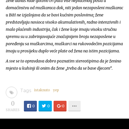
žene danas rade gotovo tri puta više neplaćenog posla u
domaćinstvu od muškaraca dok, niti jedan nezaposleni muškarac
u BiH ne izjašnjava da se bavi kućnim poslovima; žene
predstavljaju nosioca visoko akumulativnih, radno intenzivnih i
malo plaćenih industrija, čak i žene koje imaju visoku stručnu
spremu su u zabrinjavajuće značajnijem broju nezaposlene u
poređenju sa muškarcima, muškarci na rukovodećim pozicijama
imaju u prosijeku duplo veće plate od žena na istim pozicijama.
A sve se to opravdava dobro poznatim stereotipima da je ženino
mjesto u kuhinji ili onim da žene „treba da se bave djecom“.
Tags
istaknuto
yep
0
0
0
0
SHARES