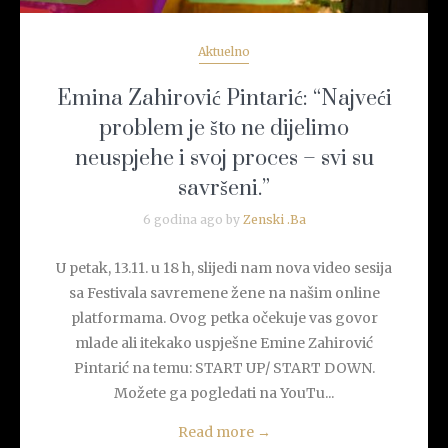
Aktuelno
Emina Zahirović Pintarić: “Najveći
problem je što ne dijelimo
neuspjehe i svoj proces – svi su
savršeni.”
6 godina ago by
Zenski .Ba
U petak, 13.11. u 18 h, slijedi nam nova video sesija
sa Festivala savremene žene na našim online
platformama. Ovog petka očekuje vas govor
mlade ali itekako uspješne Emine Zahirović
Pintarić na temu: START UP/ START DOWN.
Možete ga pogledati na YouTu...
Read more
→