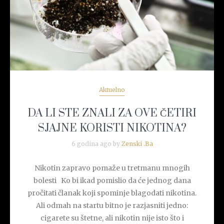
Aktuelno
DA LI STE ZNALI ZA OVE ČETIRI
SJAJNE KORISTI NIKOTINA?
6 godina ago by
Zenski .Ba
Nikotin zapravo pomaže u tretmanu mnogih
bolesti Ko bi ikad pomislio da će jednog dana
pročitati članak koji spominje blagodati nikotina.
Ali odmah na startu bitno je razjasniti jedno:
cigarete su štetne, ali nikotin nije isto što i