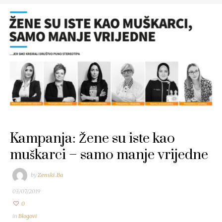
Kampanja: Žene su iste kao
muškarci – samo manje vrijedne
by
Zenski .Ba
03/07/2019
0
in
Blogovi