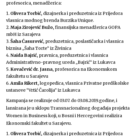
profesorica, menadžerica:
Olivera Torbić,
dizajnerka i preduzetnica iz Prijedora
vlasnica modnog brenda Burzika Unique.
Maja Zirojević Bužo,
finansijska menadžerica GOPA
mbH iz Sarajeva
Šaha Ćasurović,
preduzetnica, poslastičarka i vlasnica
biznisa „Šaha Torte“ iz Živinica
Naida Bajrić,
pravnica, preduzetnica i vlasnica
Administrativno-pravnog ureda „Bajrić“ iz Lukavca
Kovačević dr. Jasna,
profesorica na Ekonomskom
fakultetu u Sarajevu
Amila Rikert,
logopedica, vlasnica Privatne predškolske
ustanove “Vrtić Čarolija” iz Lukavca
Kampanja se realizuje od 03.07. do 03.08.2019.godine, i
lansirana je u sklopu Transnacionalnog događaja projekta
Women in Business koji, u Bosni i Hercegovini realizira
Ekonomski fakultet u Sarajevu.
Olivera Torbić,
dizajnerka i preduzetnica iz Prijedora