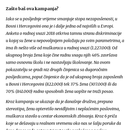
Zašto baš ova kampanja?
Iako se u posljednje vrijeme smanjuje stopa nezaposlenosti, u
Bosni i Hercegovini ona je i dalje jedna od najviših u Evropi.
Anketa o radnoj snazi 2018 otkriva tamnu stranu diskriminacije
u kojoj su žene u nepovoljnijem položaju po svim parametrima, a
ima ih nešto više od muškaraca u radnoj snazi (1.227.000). Od
ukupnog broja žena koje čine radnu snagu njih 46% završava
samo osnovnu školu i ne nastavljaju školovanje. Na ovom
pokazatelju se gradi niz drugih činjenica sa dugoročnim
posljedicama, poput činjenice da je od ukupnog broja zaposlenih
u Bosni i Hercegovini (822.000) tek 37% žena (307.000) ili da
70% (841.000) radno sposobnih žena uopšte ne traži posao.
Kroz kampanju se ukazuje da je današnje društvo, prepuno
stereotipa, ženu opteretilo nevidljivim i neplaćenim poslovima,
muškarca stavilo u centar ekonomskih zbivanja. Kroz 6 priča
koje se dešavaju u realnom vremenu oko nas se šalju poruke da