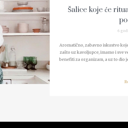
Šalice koje će ritua
po
6 god
Aromatično, zabavno iskustvo koje š
zašto uz kavoljupce, imamo i sve ve
benefiti za organizam, a uz to dio j
R