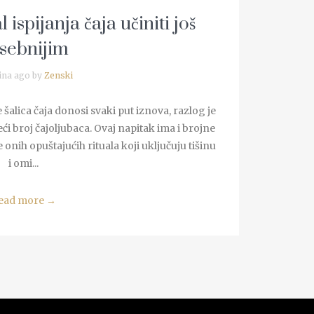
l ispijanja čaja učiniti još
sebnijim
ina ago by
Zenski
alica čaja donosi svaki put iznova, razlog je
ći broj čajoljubaca. Ovaj napitak ima i brojne
e onih opuštajućih rituala koji uključuju tišinu
i omi...
ead more
→