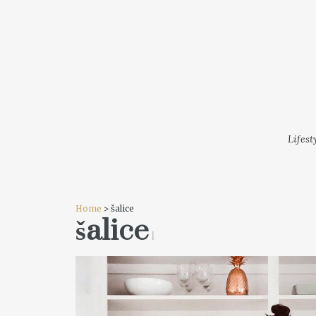
LIFESTYLE
MODA
FESTI
Lifest
Home
> šalice
šalice
1