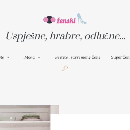
VAL SAVREMENE ŽENE
SUPER ŽENA
Uspješne, hrabre, odlučne...
yle
Moda
Festival savremene žene
Super žen