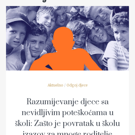
READ MORE
Aktuelno
/
Odgoj djece
Razumijevanje djece sa
nevidljivim poteškoćama u
školi: Zašto je povratak u školu
izazov za mnoge roditelje