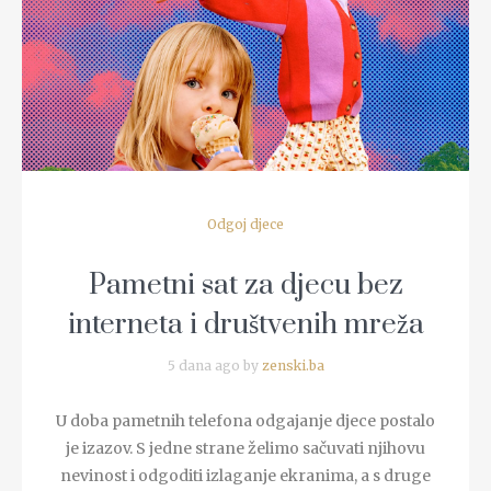
READ MORE
Odgoj djece
Pametni sat za djecu bez
interneta i društvenih mreža
5 dana ago by
zenski.ba
U doba pametnih telefona odgajanje djece postalo
je izazov. S jedne strane želimo sačuvati njihovu
nevinost i odgoditi izlaganje ekranima, a s druge