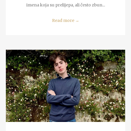
imena koja su prelijepa, ali često zbun...
Read more
→
READ MORE