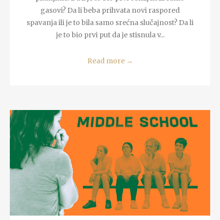
gasovi? Da li beba prihvata novi raspored
spavanja ili je to bila samo srećna slučajnost? Da li
je to bio prvi put da je stisnula v...
Read more
→
READ MORE