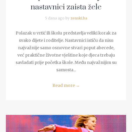
nastavnici zaista žele
5 dana ago by
zenski.ba
Polazak u vrtić ili školu predstavlja veliki korak za
svako dijete i roditelje. Nastavnici ističu da nisu
najvažnije samo osnovne stvari poput abecede,
već praktične životne vještine koje djeca trebaju
savladati prije početka škole. Među najvažnijim su
samosta...
Read more
→