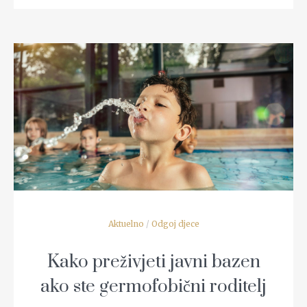
READ MORE
Aktuelno
/
Odgoj djece
Kako preživjeti javni bazen
ako ste germofobični roditelj