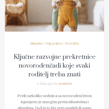
READ MORE
Aktuelno
/
Odgoj djece
/
Porodica
Ključne razvojne prekretnice
novorođenčadi koje svaki
roditelj treba znati
4 dana ago by
zenski.ba
Prvih nekoliko sedmica sa novorođenčetom
ispunjeno je mnogim prvim iskustvima i
pitanjima. Da li je to bio prvi osmijeh ili samo