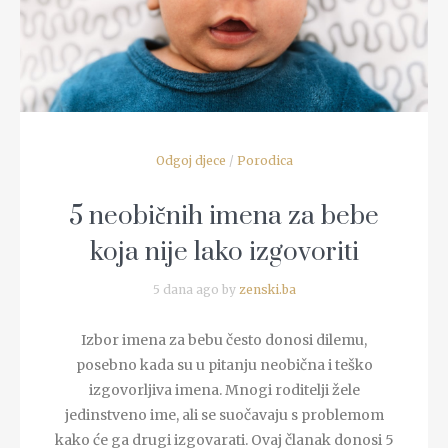
READ MORE
Odgoj djece
/
Porodica
5 neobičnih imena za bebe
koja nije lako izgovoriti
5 dana ago by
zenski.ba
Izbor imena za bebu često donosi dilemu,
posebno kada su u pitanju neobična i teško
izgovorljiva imena. Mnogi roditelji žele
jedinstveno ime, ali se suočavaju s problemom
kako će ga drugi izgovarati. Ovaj članak donosi 5