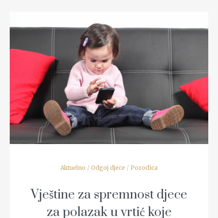
READ MORE
Aktuelno
/
Odgoj djece
/
Porodica
Vještine za spremnost djece
za polazak u vrtić koje