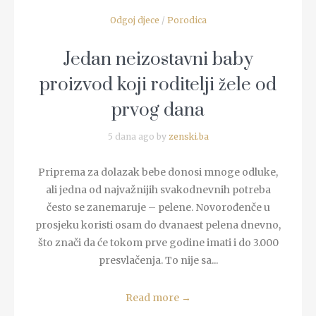
Odgoj djece
/
Porodica
Jedan neizostavni baby
proizvod koji roditelji žele od
prvog dana
5 dana ago by
zenski.ba
Priprema za dolazak bebe donosi mnoge odluke,
ali jedna od najvažnijih svakodnevnih potreba
često se zanemaruje – pelene. Novorođenče u
prosjeku koristi osam do dvanaest pelena dnevno,
što znači da će tokom prve godine imati i do 3.000
presvlačenja. To nije sa...
Read more
→