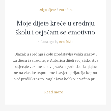
Odgoj djece
/
Porodica
Moje dijete kreće u srednju
školu i osjećam se emotivno
4 dana ago by
zenski.ba
Ulazak u srednju školu predstavlja veliki izazov i
za djecu i za roditelje. Autorica dijeli svoja iskustva
i osjećaje vezane za ovaj važan period, oslanjajući
se na vlastite uspomene i savjete prijatelja koji su
već prošli kroz to. Naglašava koliko je važno pr...
Read more
→