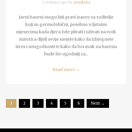
1 sedmica ago by
zenski.ba
Javni bazeni mogu biti pravi izazov za roditelje
koji su germofobični, posebno u ljetnim
mjesecima kada djeca žele plivati i uživati na vodi.
Autorica dijeli svoje savjete kako da izbjegnete
stres i neugodnosti te kako da boravak na bazenu
bude što ugodniji za...
Read more
→
1
2
3
4
5
6
Next →