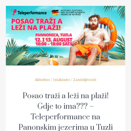
READ MORE
Aktuelno
/
Istaknuto
/
Zanimljivosti
Posao traži a leži na plaži!
Gdje to ima??? –
Teleperformance na
Panonskim jezerima u Tuzli