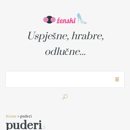
Uspješne, hrabre,
odlučne...
Home
> puderi
puderi
3