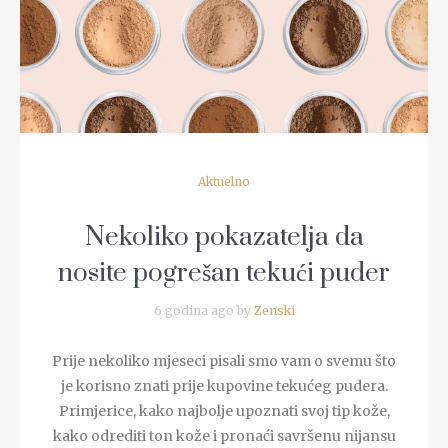
READ MORE
Aktuelno
Nekoliko pokazatelja da
nosite pogrešan tekući puder
6 godina ago by
Zenski
Prije nekoliko mjeseci pisali smo vam o svemu što
je korisno znati prije kupovine tekućeg pudera.
Primjerice, kako najbolje upoznati svoj tip kože,
kako odrediti ton kože i pronaći savršenu nijansu