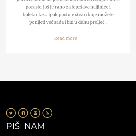
porasle, još je rano za lepršave haljinice i
baletanke… Ipak postoje stvari koje možete
ponijeti već sada i biti u duhu proljeć...
Read more
→
PIŠI NAM