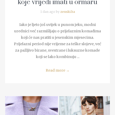
koje vrijedi imati u ormaru
1 dan ago by
zenski.ba
Iako je ljeto još uvijek u punom jeku, modni
urednici već razmišljaju o prijelaznim komadima
koji će nas pratiti u jesenskim mjesecima.
Prijelazni period nije vrijeme za teške slojeve, već
za pažljivo birane, svestrane i luksuzne komade
koji se lako kombinuju ...
Read more
→