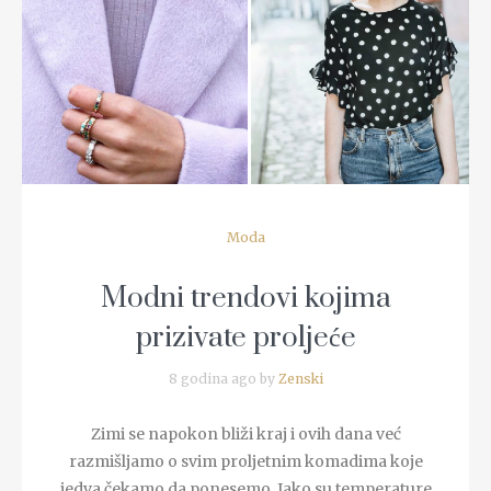
READ MORE
Moda
Modni trendovi kojima
prizivate proljeće
8 godina ago by
Zenski
Zimi se napokon bliži kraj i ovih dana već
razmišljamo o svim proljetnim komadima koje
jedva čekamo da ponesemo. Iako su temperature