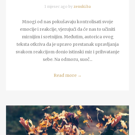
1 mjesec ago by
zenski.ba
Mnogi od nas pokušavaju kontrolisati svoje
emocije i reakcije, vjerujući da će nas to učiniti
mirnijim i sretnijim. Međutim, autorica ovog
teksta otkriva da je upravo prestanak upravljanja
svakom reakcijom donio istinski mir i prihvatanje
sebe. Na odmoru, suoč...
Read more
→
READ MORE