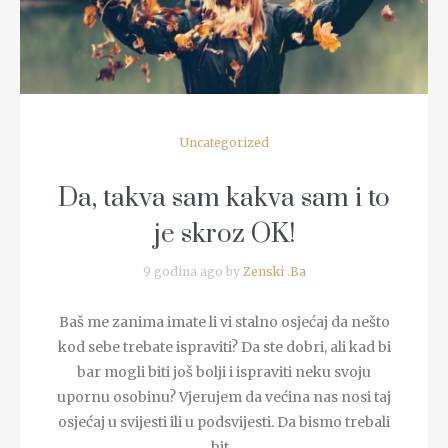
Uncategorized
Da, takva sam kakva sam i to
je skroz OK!
9 godina ago by
Zenski .Ba
Baš me zanima imate li vi stalno osjećaj da nešto
kod sebe trebate ispraviti? Da ste dobri, ali kad bi
bar mogli biti još bolji i ispraviti neku svoju
upornu osobinu? Vjerujem da većina nas nosi taj
osjećaj u svijesti ili u podsvijesti. Da bismo trebali
bit...