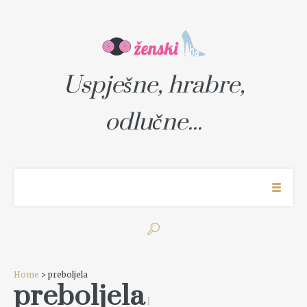
Uspješne, hrabre,
odlučne...
Home
> preboljela
preboljela
1