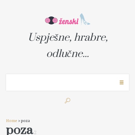
Uspješne, hrabre,
odlučne...
Home
> poza
poza
2