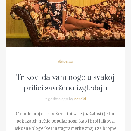
READ MORE
Aktuelno
Trikovi da vam noge u svakoj
prilici savršeno izgledaju
7 godina ago by
Zenski
U modernoj eri savršena fotka je (nažalost) jedini
pokazatelj nečije popularnosti, kao i broj lajkova.
Iskusne blogerke i instagramerke znaju za brojne