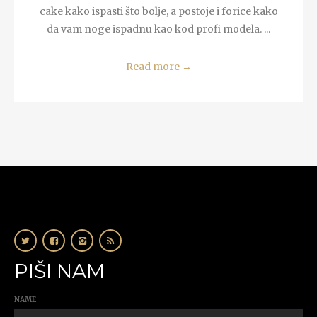
cake kako ispasti što bolje, a postoje i forice kako
da vam noge ispadnu kao kod profi modela. ...
Read more
→
PIŠI NAM
NAME