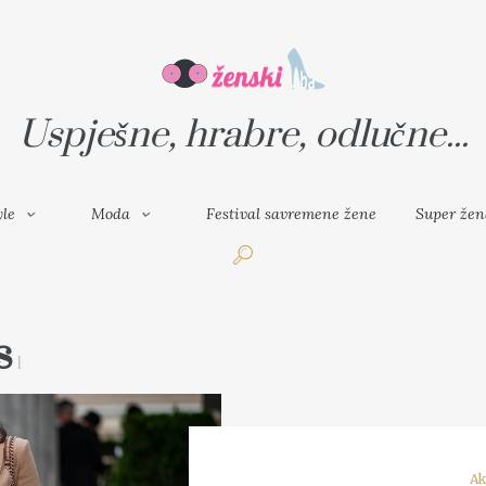
VAL SAVREMENE ŽENE
SUPER ŽENA
Uspješne, hrabre, odlučne...
yle
Moda
Festival savremene žene
Super žen
s
1
Ak