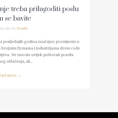
je treba prilagoditi poslu
m se bavite
ina ago by
Zenski
ja posljednjih godina značajno promijenio u
 u brojnim firmama i industrijama dress code
ijeva. Ne morate uvijek poštovati pravila
g oblačenja, ali...
ead more
→