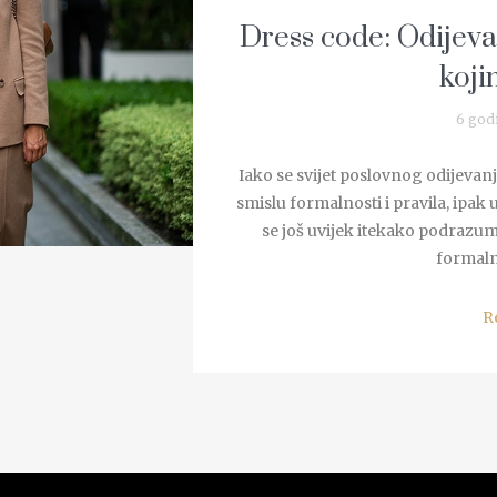
Dress code: Odijevan
koji
6 god
Iako se svijet poslovnog odijevan
smislu formalnosti i pravila, ipak
se još uvijek itekako podrazum
formalno
R