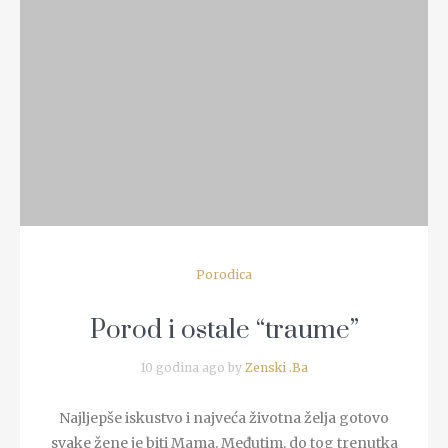
READ MORE
Porodica
Porod i ostale “traume”
10 godina ago by
Zenski .Ba
Najljepše iskustvo i najveća životna želja gotovo
svake žene je biti Mama. Međutim, do tog trenutka