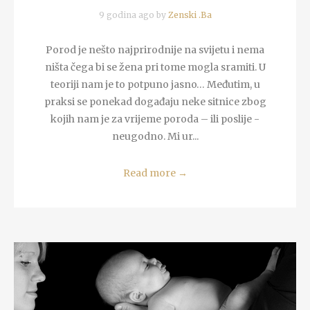
9 godina ago by
Zenski .Ba
Porod je nešto najprirodnije na svijetu i nema
ništa čega bi se žena pri tome mogla sramiti. U
teoriji nam je to potpuno jasno… Međutim, u
praksi se ponekad događaju neke sitnice zbog
kojih nam je za vrijeme poroda – ili poslije -
neugodno. Mi ur...
Read more
→