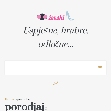
Uspješne, hrabre,
odlučne...
Home
> porodjaj
porodjaj
3