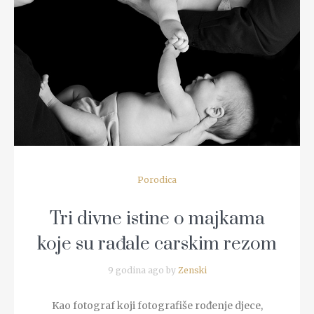
READ MORE
Porodica
Tri divne istine o majkama
koje su rađale carskim rezom
9 godina ago by
Zenski
Kao fotograf koji fotografiše rođenje djece,