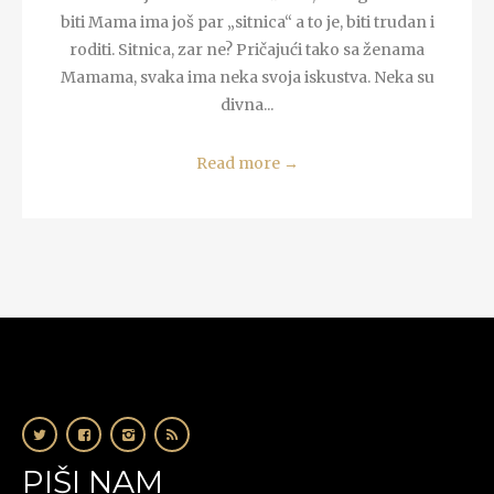
biti Mama ima još par „sitnica“ a to je, biti trudan i
roditi. Sitnica, zar ne? Pričajući tako sa ženama
Mamama, svaka ima neka svoja iskustva. Neka su
divna...
Read more
→
PIŠI NAM