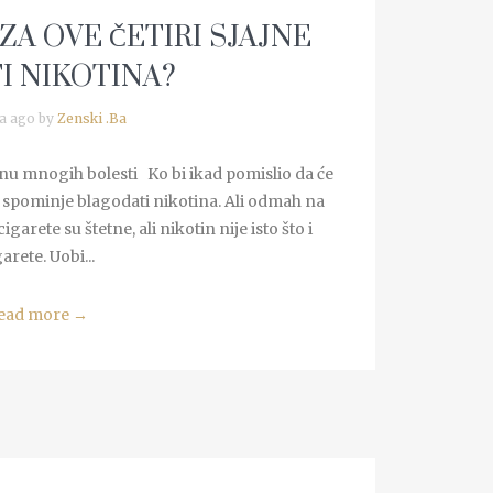
 ZA OVE ČETIRI SJAJNE
I NIKOTINA?
a ago by
Zenski .Ba
u mnogih bolesti Ko bi ikad pomislio da će
i spominje blagodati nikotina. Ali odmah na
igarete su štetne, ali nikotin nije isto što i
arete. Uobi...
ead more
→