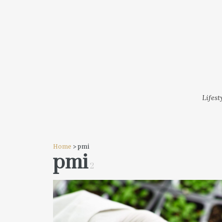
LIFESTYLE
MODA
FESTI
Lifest
Home
> pmi
pmi
2