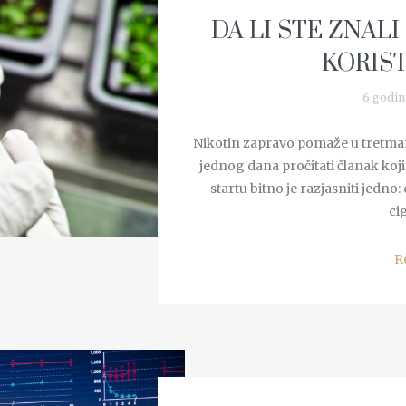
DA LI STE ZNALI
KORIST
6 godin
Nikotin zapravo pomaže u tretman
jednog dana pročitati članak koj
startu bitno je razjasniti jedno: c
cig
R