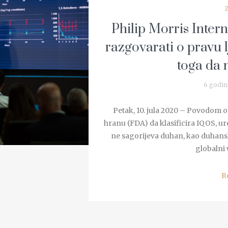
Philip Morris Inter
razgovarati o pravu l
toga da n
6 godin
Petak, 10. jula 2020 – Povodom o
hranu (FDA) da klasificira IQOS, ure
ne sagorijeva duhan, kao duhansk
globalni 
R