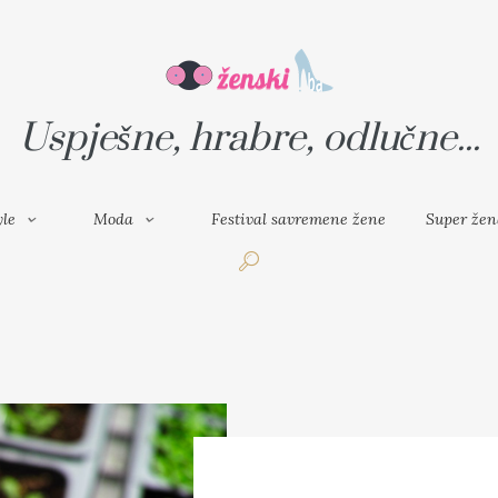
VAL SAVREMENE ŽENE
SUPER ŽENA
Uspješne, hrabre, odlučne...
yle
Moda
Festival savremene žene
Super žen