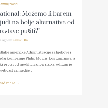
Zanimljivosti
national: Možemo li barem
judi na bolje alternative od
astave pušiti?”
a ago by
Zenski .Ba
dluke američke Administracije za lijekove i
đaj kompanije Philip Morris, koji zagrijava, a
i proizvod modificiranog rizika, održan je
webcast za medije...
ead more
→