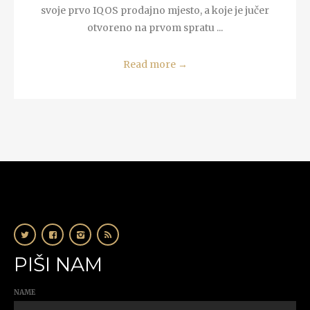
svoje prvo IQOS prodajno mjesto, a koje je jučer
otvoreno na prvom spratu ...
Read more
→
PIŠI NAM
NAME