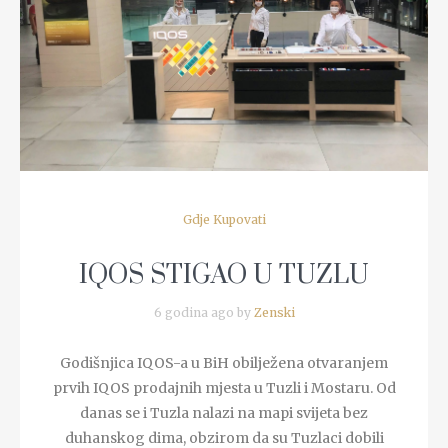
READ MORE
Gdje Kupovati
IQOS STIGAO U TUZLU
6 godina ago by
Zenski
Godišnjica IQOS-a u BiH obilježena otvaranjem
prvih IQOS prodajnih mjesta u Tuzli i Mostaru. Od
danas se i Tuzla nalazi na mapi svijeta bez
duhanskog dima, obzirom da su Tuzlaci dobili