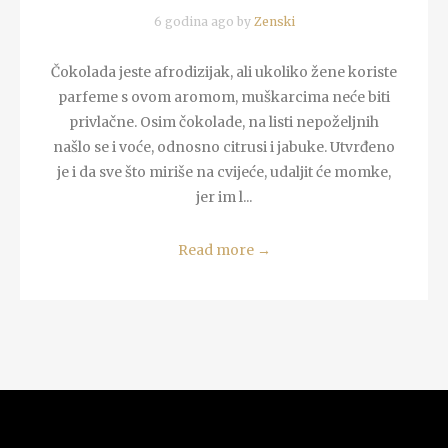
6 godina ago by
Zenski
Čokolada jeste afrodizijak, ali ukoliko žene koriste
parfeme s ovom aromom, muškarcima neće biti
privlačne. Osim čokolade, na listi nepoželjnih
našlo se i voće, odnosno citrusi i jabuke. Utvrđeno
je i da sve što miriše na cvijeće, udaljit će momke,
jer im l...
Read more
→