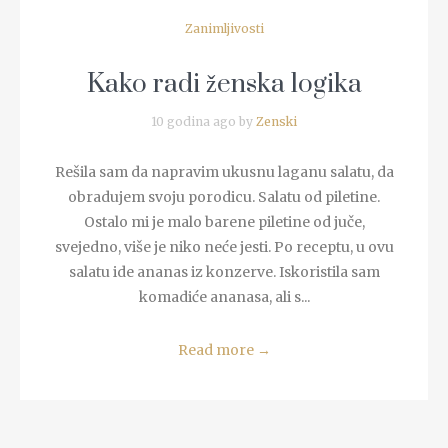
Zanimljivosti
Kako radi ženska logika
10 godina ago by
Zenski
Rešila sam da napravim ukusnu laganu salatu, da
obradujem svoju porodicu. Salatu od piletine.
Ostalo mi je malo barene piletine od juče,
svejedno, više je niko neće jesti. Po receptu, u ovu
salatu ide ananas iz konzerve. Iskoristila sam
komadiće ananasa, ali s...
Read more
→