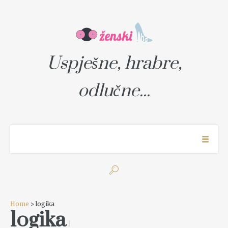
Uspješne, hrabre,
odlučne...
Home
> logika
logika
1