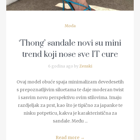
Moda
‘Thong’ sandale novi su mini
trend koji nose sve IT cure
6 godina ago by
Zenski
Ovaj model obuće spaja minimalizam devedesetih
s prepoznatljivim siluetama te daje moderan twist
i sasvim novu perspektivu ovim stilovima. Imaju
razdjeljak za prst, kao što je tipično za japanke te
nisku potpeticu, kakva je karakteristična za
sandale. Među ...
Read more
→