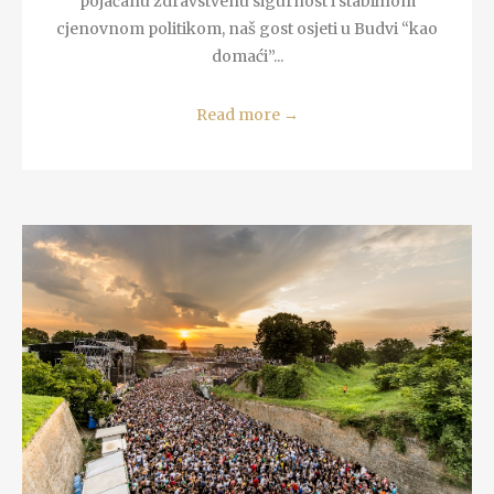
pojačanu zdravstvenu sigurnost i stabilnom
cjenovnom politikom, naš gost osjeti u Budvi “kao
domaći”...
Read more
→
READ MORE