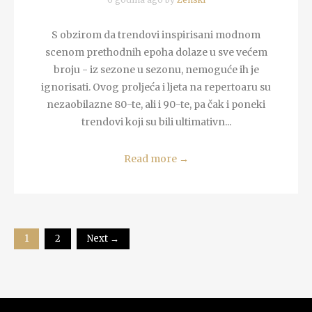
S obzirom da trendovi inspirisani modnom
scenom prethodnih epoha dolaze u sve većem
broju - iz sezone u sezonu, nemoguće ih je
ignorisati. Ovog proljeća i ljeta na repertoaru su
nezaobilazne 80-te, ali i 90-te, pa čak i poneki
trendovi koji su bili ultimativn...
Read more
→
1
2
Next →