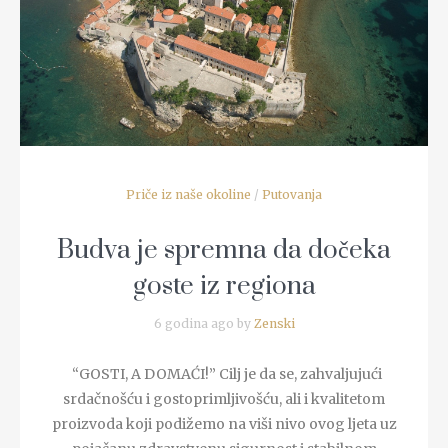
READ MORE
Priče iz naše okoline
/
Putovanja
Budva je spremna da dočeka
goste iz regiona
6 godina ago by
Zenski
“GOSTI, A DOMAĆI!” Cilj je da se, zahvaljujući
srdačnošću i gostoprimljivošću, ali i kvalitetom
proizvoda koji podižemo na viši nivo ovog ljeta uz