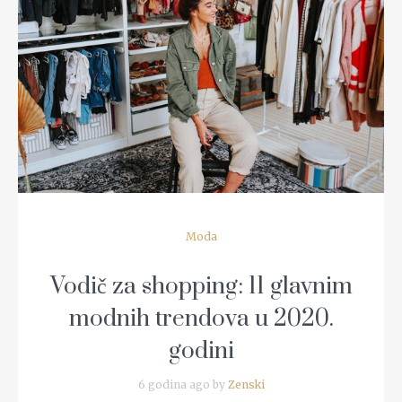
READ MORE
Moda
Vodič za shopping: 11 glavnim
modnih trendova u 2020.
godini
6 godina ago by
Zenski