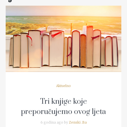
READ MORE
Aktuelno
Tri knjige koje
preporučujemo ovog ljeta
6 godina ago by
Zenski .Ba