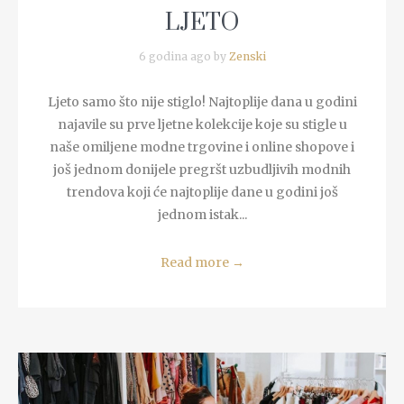
LJETO
6 godina ago by
Zenski
Ljeto samo što nije stiglo! Najtoplije dana u godini
najavile su prve ljetne kolekcije koje su stigle u
naše omiljene modne trgovine i online shopove i
još jednom donijele pregršt uzbudljivih modnih
trendova koji će najtoplije dane u godini još
jednom istak...
Read more
→