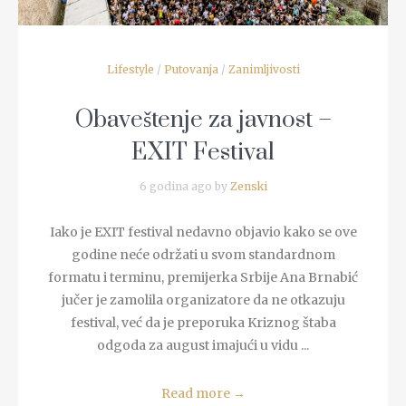
Lifestyle
/
Putovanja
/
Zanimljivosti
Obaveštenje za javnost –
EXIT Festival
6 godina ago by
Zenski
Iako je EXIT festival nedavno objavio kako se ove
godine neće održati u svom standardnom
formatu i terminu, premijerka Srbije Ana Brnabić
jučer je zamolila organizatore da ne otkazuju
festival, već da je preporuka Kriznog štaba
odgoda za august imajući u vidu ...
Read more
→