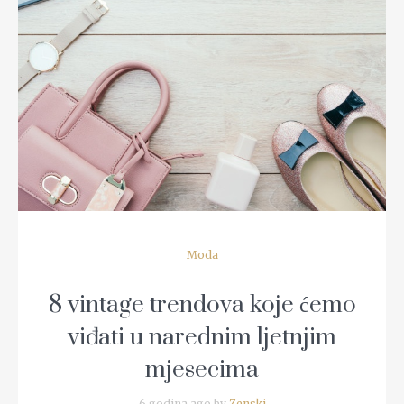
READ MORE
Moda
8 vintage trendova koje ćemo
viđati u narednim ljetnjim
mjesecima
6 godina ago by
Zenski