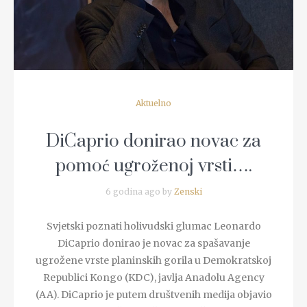
Aktuelno
DiCaprio donirao novac za
pomoć ugroženoj vrsti….
6 godina ago by
Zenski
Svjetski poznati holivudski glumac Leonardo
DiCaprio donirao je novac za spašavanje
ugrožene vrste planinskih gorila u Demokratskoj
Republici Kongo (KDC), javlja Anadolu Agency
(AA). DiCaprio je putem društvenih medija objavio