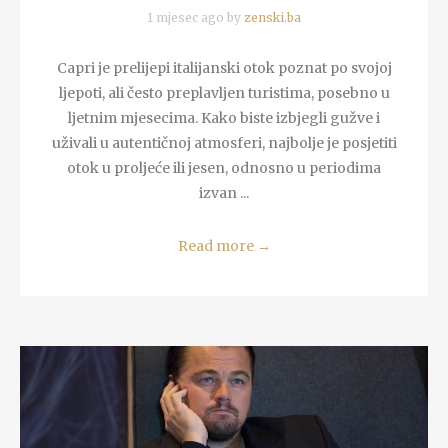
1 mjesec ago by
zenski.ba
Capri je prelijepi italijanski otok poznat po svojoj
ljepoti, ali često preplavljen turistima, posebno u
ljetnim mjesecima. Kako biste izbjegli gužve i
uživali u autentičnoj atmosferi, najbolje je posjetiti
otok u proljeće ili jesen, odnosno u periodima
izvan ...
Read more
→
READ MORE