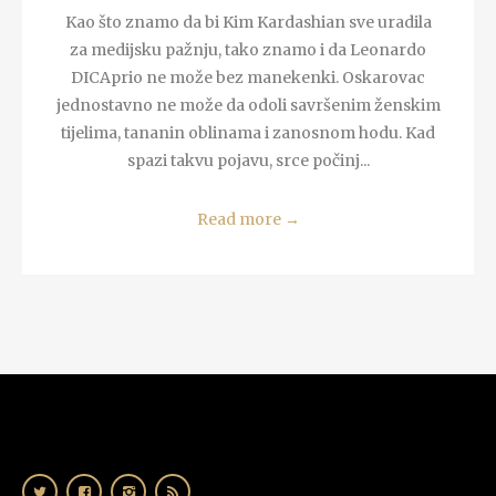
Kao što znamo da bi Kim Kardashian sve uradila
za medijsku pažnju, tako znamo i da Leonardo
DICAprio ne može bez manekenki. Oskarovac
jednostavno ne može da odoli savršenim ženskim
tijelima, tananin oblinama i zanosnom hodu. Kad
spazi takvu pojavu, srce počinj...
Read more
→