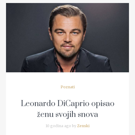
READ MORE
Poznati
Leonardo DiCaprio opisao
ženu svojih snova
10 godina ago by
Zenski