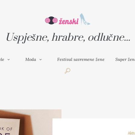
VAL SAVREMENE ŽENE
SUPER ŽENA
Uspješne, hrabre, odlučne...
yle
Moda
Festival savremene žene
Super žen
Akt