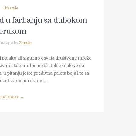
Lifestyle
nd u farbanju sa dubokom
orukom
ina ago by
Zenski
i polako ali sigurno osvaja društvene mreže
votu. Iako ne bismo išli toliko daleko da
u pitanju jeste predivna paleta boja i to sa
ozofskom porukom. ...
ead more
→