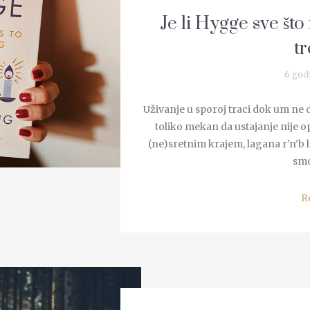
Je li Hygge sve št
t
6 god
Uživanje u sporoj traci dok um ne di
toliko mekan da ustajanje nije op
(ne)sretnim krajem, lagana r'n'b l
smo
R