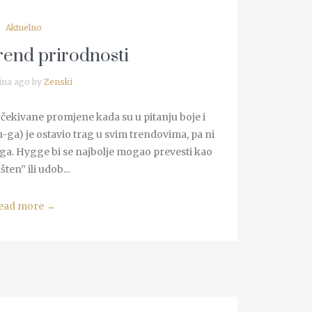
Aktuelno
rend prirodnosti
ina ago by
Zenski
eočekivane promjene kada su u pitanju boje i
u-ga) je ostavio trag u svim trendovima, pa ni
njega. Hygge bi se najbolje mogao prevesti kao
ten” ili udob...
ead more
→