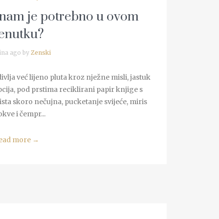
o nam je potrebno u ovom
renutku?
ina ago by
Zenski
vlja već lijeno pluta kroz nježne misli, jastuk
cija, pod prstima reciklirani papir knjige s
ista skoro nečujna, pucketanje svijeće, miris
kve i čempr...
ead more
→