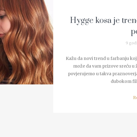
Hygge kosa je tre
p
9 god
Kažu da novi trend u farbanju koj
može da vam prizove sreću u ži
povjerujemo u takva praznoverja, 
dubokom fil
R