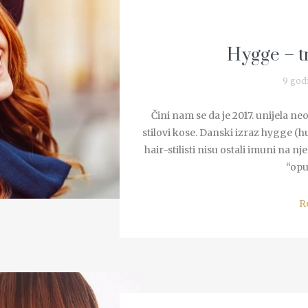
Hygge – t
9 god
Čini nam se da je 2017. unijela n
stilovi kose. Danski izraz hygge (h
hair-stilisti nisu ostali imuni na 
“opuš
R