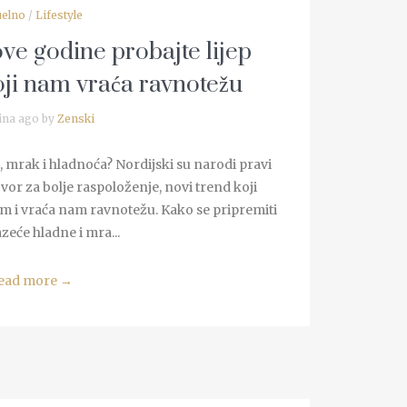
uelno
/
Lifestyle
ve godine probajte lijep
oji nam vraća ravnotežu
ina ago by
Zenski
, mrak i hladnoća? Nordijski su narodi pravi
govor za bolje raspoloženje, novi trend koji
om i vraća nam ravnotežu. Kako se pripremiti
zeće hladne i mra...
ead more
→