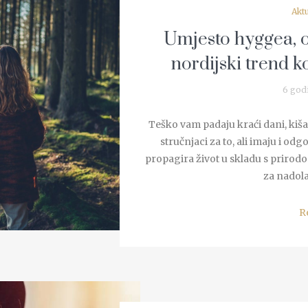
Akt
Umjesto hyggea, o
nordijski trend k
6 god
Teško vam padaju kraći dani, kiša
stručnjaci za to, ali imaju i od
propagira život u skladu s prirod
za nadola
R