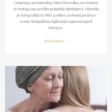
i supruga preminulog Dine Dvornika, na svojem
se Instagram profilu prisjetila djetinjstva. Objavila
je fotografiju iz 1967. godine, na kojoj pozira s
ocem. Simpatična Splićanka opisom ispod
fotogra...
Read more
→
READ MORE