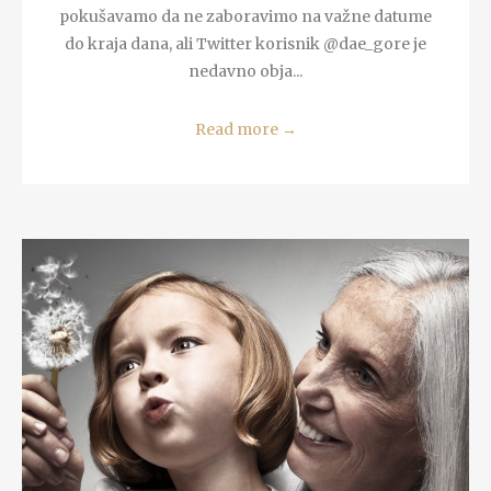
pokušavamo da ne zaboravimo na važne datume
do kraja dana, ali Twitter korisnik @dae_gore je
nedavno obja...
Read more
→
READ MORE