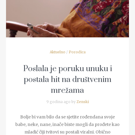
READ MORE
Aktuelno
/
Porodica
Poslala je poruku unuku i
postala hit na društvenim
mrežama
9 godina ago by
Zenski
Bolje bi vam bilo da se sjetite rođendana svoje
babe, neke, nane, inače biste mogli da prođete kao
mladić čiji tvitovi su postali viralni. Obično