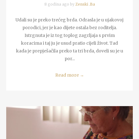
8 godina ago by
Zenski .Ba
Udali su je preko trećeg brda. Odrasla je u ujakovoj
porodici, jer je kao dijete ostala bez roditelja.
Istrgnuta je iz tog toplog zagrljaja s prvim
koracima i taj ju je usud pratio cijeli život. Tad
kada je prepješačila preko ta tri brda, doveli su je u
por...
Read more
→