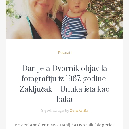
READ MORE
Poznati
Danijela Dvornik objavila
fotografiju iz 1967. godine:
Zaključak – Unuka ista kao
baka
8 godina ago by
Zenski .Ba
Prisjetila se djetinjstva Danijela Dvornik, blogerica