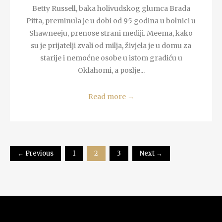
Betty Russell, baka holivudskog glumca Brada
Pitta, preminula je u dobi od 95 godina u bolnici u
Shawneeju, prenose strani mediji. Meema, kako
su je prijatelji zvali od milja, živjela je u domu za
starije i nemoćne osobe u istom gradiću u
Oklahomi, a poslje...
Read more
→
← Previous
1
2
3
Next →