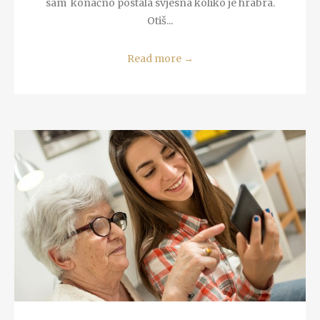
sam konačno postala svjesna koliko je hrabra.
Otiš...
Read more
→
READ MORE