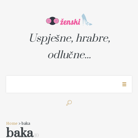
Uspješne, hrabre,
odlučne...
Home
> baka
baka
10