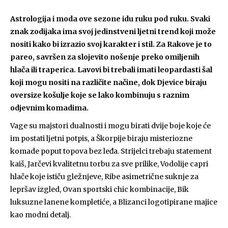
Astrologija i moda ove sezone idu ruku pod ruku. Svaki
znak zodijaka ima svoj jedinstveni ljetni trend koji može
nositi kako bi izrazio svoj karakter i stil. Za Rakove je to
pareo, savršen za slojevito nošenje preko omiljenih
hlača ili traperica. Lavovi bi trebali imati leopardasti šal
koji mogu nositi na različite načine, dok Djevice biraju
oversize košulje koje se lako kombinuju s raznim
odjevnim komadima.
Vage su majstori dualnosti i mogu birati dvije boje koje će
im postati ljetni potpis, a Škorpije biraju misteriozne
komade poput topova bez leđa. Strijelci trebaju statement
kaiš, Jarčevi kvalitetnu torbu za sve prilike, Vodolije capri
hlače koje ističu gležnjeve, Ribe asimetrične suknje za
lepršav izgled, Ovan sportski chic kombinacije, Bik
luksuzne lanene kompletiće, a Blizanci logotipirane majice
kao modni detalj.