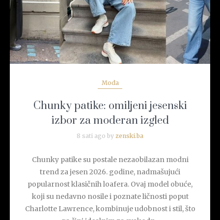
Moda
Chunky patike: omiljeni jesenski
izbor za moderan izgled
8 sati ago by
zenski.ba
Chunky patike su postale nezaobilazan modni
trend za jesen 2026. godine, nadmašujući
popularnost klasičnih loafera. Ovaj model obuće,
koji su nedavno nosile i poznate ličnosti poput
Charlotte Lawrence, kombinuje udobnost i stil, što