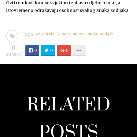
Ovi trendovi donose svježinu i zabavu u ljetni ormar, a
istovremeno odražavaju osobnost svakog znaka zodijaka.
Tags
azijski stil
ljetni trendovi
moda
zodijak
0
0
0
0
SHARES
RELATED
POSTS