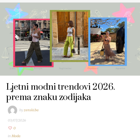
Ljetni modni trendovi 2026.
prema znaku zodijaka
by
zenski.ba
03/07/2026
0
in
Moda