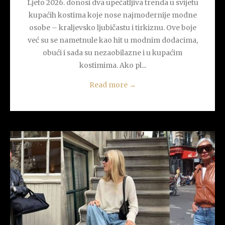
Ljeto 2026. donosi dva upečatljiva trenda u svijetu
kupaćih kostima koje nose najmodernije modne
osobe – kraljevsko ljubičastu i tirkiznu. Ove boje
već su se nametnule kao hit u modnim dodacima,
obući i sada su nezaobilazne i u kupaćim
kostimima. Ako pl...
Read more
→
READ MORE