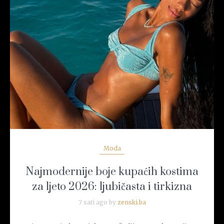
READ MORE
Moda
Najmodernije boje kupaćih kostima
za ljeto 2026: ljubičasta i tirkizna
7 sati ago by
zenski.ba