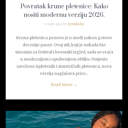
Povratak krune pletenice: Kako
nositi modernu verziju 2026.
4 sata ago by
zenski.ba
Kruna pletenica ponovo je u modi nakon gotovo
decenije pauze. Ovaj stil, koji je nekada bio
sinonim za festival i boemski izgled, sada se vraća
u modernijem i opuštenijem obliku. Umjesto
savršeno ispletenih i simetričnih pletenica, nova
verzija naglašava priro...
Read more
→