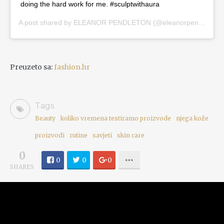
doing the hard work for me. #sculptwithaura
A post shared by
ELEANOR PENDLETON
(@eleanorpendleton) on
Preuzeto sa:
fashion.hr
Tags
Beauty
koliko vremena testiramo proizvode
njega kože
proizvodi
rutine
savjeti
skin care
0
0
0
0
SHARES