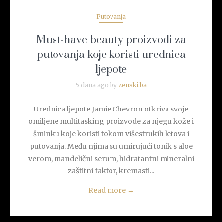
Putovanja
Must-have beauty proizvodi za
putovanja koje koristi urednica
ljepote
5 dana ago by
zenski.ba
Urednica ljepote Jamie Chevron otkriva svoje
omiljene multitasking proizvode za njegu kože i
šminku koje koristi tokom višestrukih letova i
putovanja. Među njima su umirujući tonik s aloe
verom, mandelični serum, hidratantni mineralni
zaštitni faktor, kremasti...
Read more
→