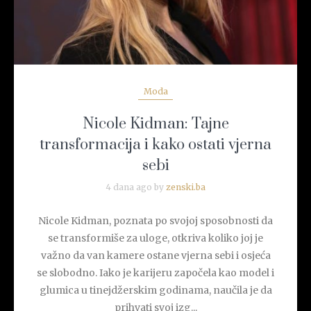
Moda
Nicole Kidman: Tajne
transformacija i kako ostati vjerna
sebi
4 dana ago by
zenski.ba
Nicole Kidman, poznata po svojoj sposobnosti da
se transformiše za uloge, otkriva koliko joj je
važno da van kamere ostane vjerna sebi i osjeća
se slobodno. Iako je karijeru započela kao model i
glumica u tinejdžerskim godinama, naučila je da
prihvati svoj izg...