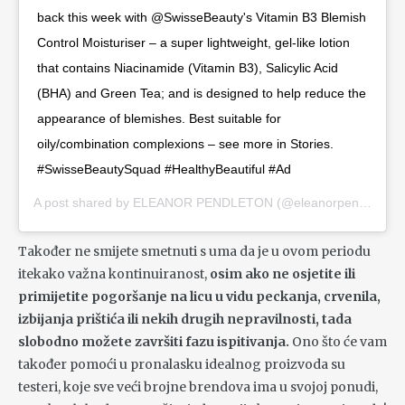
back this week with @SwisseBeauty's Vitamin B3 Blemish
Control Moisturiser – a super lightweight, gel-like lotion
that contains Niacinamide (Vitamin B3), Salicylic Acid
(BHA) and Green Tea; and is designed to help reduce the
appearance of blemishes. Best suitable for
oily/combination complexions – see more in Stories.
#SwisseBeautySquad #HealthyBeautiful #Ad
A post shared by
ELEANOR PENDLETON
(@eleanorpendleton) on
Također ne smijete smetnuti s uma da je u ovom periodu
itekako važna kontinuiranost,
osim ako ne osjetite ili
primijetite pogoršanje na licu u vidu peckanja, crvenila,
izbijanja prištića ili nekih drugih nepravilnosti, tada
slobodno možete završiti fazu ispitivanja.
Ono što će vam
također pomoći u pronalasku idealnog proizvoda su
testeri, koje sve veći brojne brendova ima u svojoj ponudi,