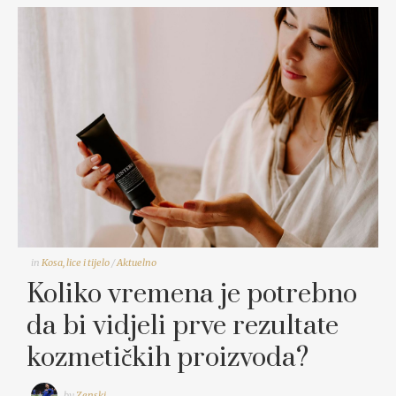
in
Kosa, lice i tijelo
/
Aktuelno
Koliko vremena je potrebno
da bi vidjeli prve rezultate
kozmetičkih proizvoda?
by
Zenski