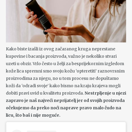
Kako biste izašli iz ovog začaranog kruga neprestane
kupovine i bacanja proizvoda, važno je nekoliko stvari
uzeti u obzir. Vrlo često u želji za besprijekornim izgledom
kože lica spremni smo svoju kožu ‘opteretiti’ raznovrsnim
proizvodima za njegu, no u tom procesu ne dopuštamo
koži da ‘odradi svoje’ kako bismo na kraju krajeva mogli
dobiti pravi uvid u kvalitetu proizvoda.
Nestrpljenje u njezi
zapravo je naš najveći neprijatelj jer od svojih proizvoda
očekujemo da preko noći naprave pravo malo čudo na
licu, što baš i nije moguće.