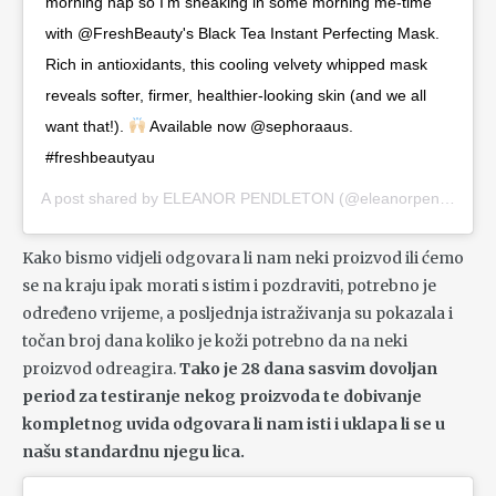
morning nap so I'm sneaking in some morning me-time
with @FreshBeauty's Black Tea Instant Perfecting Mask.
Rich in antioxidants, this cooling velvety whipped mask
reveals softer, firmer, healthier-looking skin (and we all
want that!).
Available now @sephoraaus.
#freshbeautyau
A post shared by
ELEANOR PENDLETON
(@eleanorpendleton) on
Kako bismo vidjeli odgovara li nam neki proizvod ili ćemo
se na kraju ipak morati s istim i pozdraviti, potrebno je
određeno vrijeme, a posljednja istraživanja su pokazala i
točan broj dana koliko je koži potrebno da na neki
proizvod odreagira.
Tako je 28 dana sasvim dovoljan
period za testiranje nekog proizvoda te dobivanje
kompletnog uvida odgovara li nam isti i uklapa li se u
našu standardnu njegu lica.