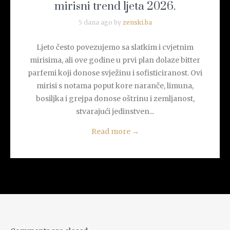
mirisni trend ljeta 2026.
5 dana ago by
zenski.ba
Ljeto često povezujemo sa slatkim i cvjetnim
mirisima, ali ove godine u prvi plan dolaze bitter
parfemi koji donose svježinu i sofisticiranost. Ovi
mirisi s notama poput kore naranče, limuna,
bosiljka i grejpa donose oštrinu i zemljanost,
stvarajući jedinstven...
Read more
→