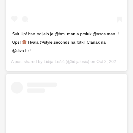
Suit Up! btw, odijelo je @hm_man a prsluk @asos man !!
Ups!
Hvala @style.seconds na fotki! Clanak na
@diva.hr !
A post shared by
Lidija Lešić
(@lidijalesic) on
Oct 2, 2020 at 4:50am PDT