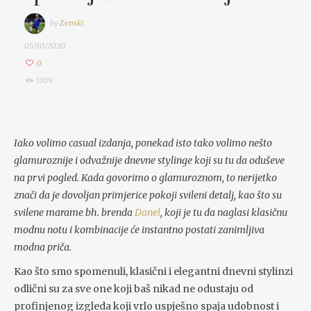
by
Zenski
05/10/2020
0
1109
Iako volimo casual izdanja, ponekad isto tako volimo nešto
glamuroznije i odvažnije dnevne stylinge koji su tu da oduševe
na prvi pogled. Kada govorimo o glamuroznom, to nerijetko
znači da je dovoljan primjerice pokoji svileni detalj, kao što su
svilene marame bh. brenda
Danel
, koji je tu da naglasi klasičnu
modnu notu i kombinacije će instantno postati zanimljiva
modna priča.
Kao što smo spomenuli, klasični i elegantni dnevni stylinzi
odlični su za sve one koji baš nikad ne odustaju od
profinjenog izgleda koji vrlo uspješno spaja udobnost i