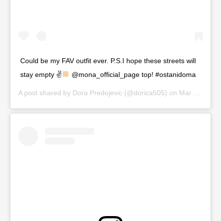
Could be my FAV outfit ever. P.S.I hope these streets will
stay empty ✌
@mona_official_page top! #ostanidoma
A post shared by
Dora Predojevic
(@dorica505) on
Mar 19, 2020 at 4:30am PDT