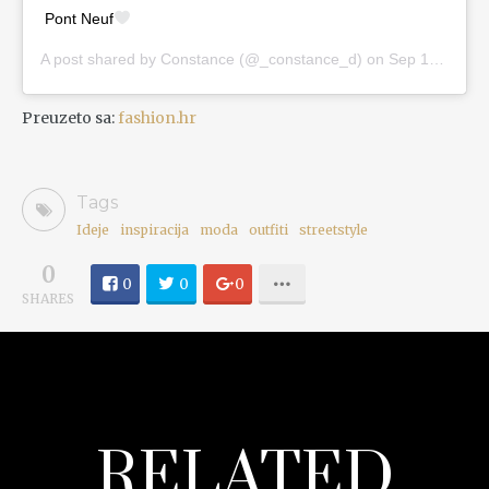
Pont Neuf
A post shared by
Constance
(@_constance_d) on
Sep 14, 2020 at 8:31am PDT
Preuzeto sa:
fashion.hr
Tags
Ideje
inspiracija
moda
outfiti
streetstyle
0
0
0
0
SHARES
RELATED