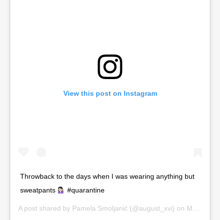
View this post on Instagram
Throwback to the days when I was wearing anything but
sweatpants
#quarantine
A post shared by
Pamela Smoljanić
(@august_xvi) on
Mar 30, 2020 at 9:52am PDT