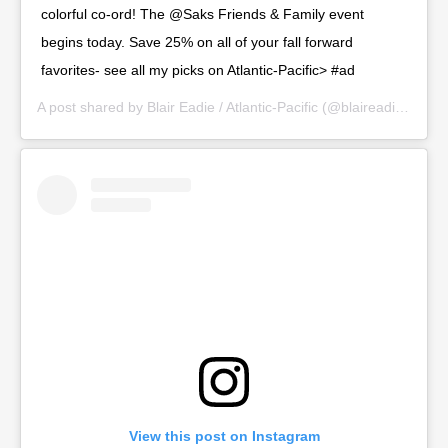
colorful co-ord! The @Saks Friends & Family event
begins today. Save 25% on all of your fall forward
favorites- see all my picks on Atlantic-Pacific> #ad
A post shared by
Blair Eadie / Atlantic-Pacific
(@blaireadiebee) on
View this post on Instagram