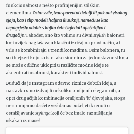
funkcionalnost s nešto profinjenijim stilskim
elementima.
Osim svile, transparentni detalji ili pak oni visokog
sjaja, kao i slip modeli haljina ili suknji, nameću se kao
nepogrješiv odabir s kojim ćete izgledati upečatljivo i
drugačije.
Također, ono što volimo su divni
stylish
baloneri
koji uvijek naglašavaju klasični izričaj na pravi način, a i
vrlo se kombiniraju s trendi komadima. Osim balonera, tu
su i blejzeri koju su isto tako sinonim za jednostavnost koja
se može odlično uklopiti u različite modne ideje te
akcentirati osobnost, karakter i individualnost.
Budući da je Instagram odavno riznica dobrih ideja, u
nastavku smo izdvojili nekoliko omiljenih elegantnih, a
opet drugačijih kombinacija omiljenih ‘it’ djevojaka, stoga
ne sumnjamo da ćete već danas poželjeti krenuti u
osmišljavanje
stylinga
koji će bez imalo razmišljanja
iskakati iz mase!