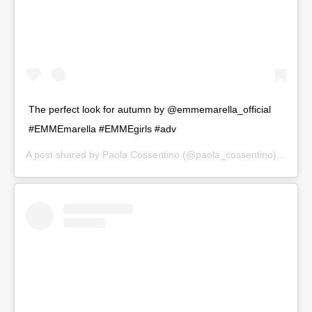
The perfect look for autumn by @emmemarella_official
#EMMEmarella #EMMEgirls #adv
A post shared by
Paola Cossentino
(@paola_cossentino) on
Sep