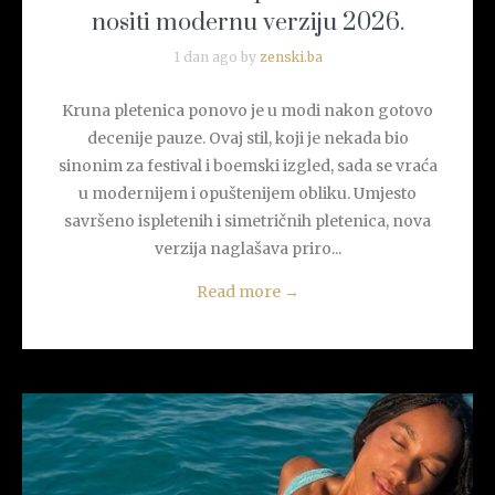
nositi modernu verziju 2026.
1 dan ago by
zenski.ba
Kruna pletenica ponovo je u modi nakon gotovo
decenije pauze. Ovaj stil, koji je nekada bio
sinonim za festival i boemski izgled, sada se vraća
u modernijem i opuštenijem obliku. Umjesto
savršeno ispletenih i simetričnih pletenica, nova
verzija naglašava priro...
Read more
→