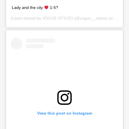
Lady and the city
1-5?
A post shared by
VOGUE STYLES
(@vogue__styles) on
Sep 17,
View this post on Instagram