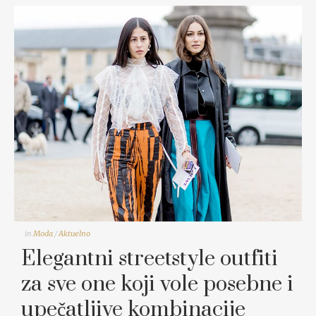
in
Moda
/
Aktuelno
Elegantni streetstyle outfiti
za sve one koji vole posebne i
upečatljive kombinacije