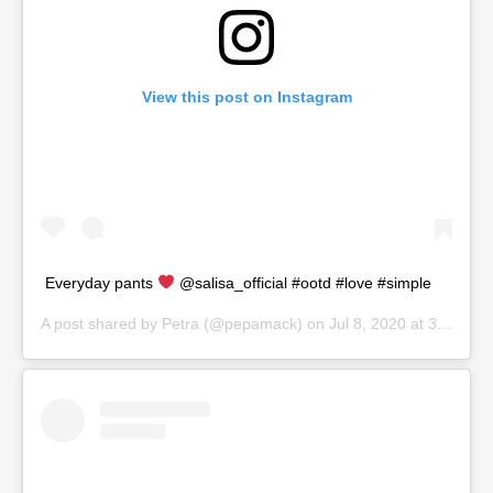
View this post on Instagram
Everyday pants
@salisa_official #ootd #love #simple
A post shared by
Petra
(@pepamack) on
Jul 8, 2020 at 3:29am PDT