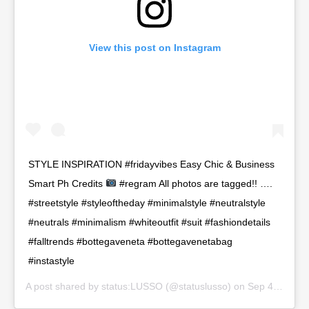
View this post on Instagram
STYLE INSPIRATION #fridayvibes Easy Chic & Business
Smart Ph Credits
#regram All photos are tagged!! ….
#streetstyle #styleoftheday #minimalstyle #neutralstyle
#neutrals #minimalism #whiteoutfit #suit #fashiondetails
#falltrends #bottegaveneta #bottegavenetabag
#instastyle
A post shared by
status:LUSSO
(@statuslusso) on
Sep 4, 2020 at 2:27am PDT