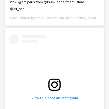
look: @amiparis from @tsum_department_store
@dlt_spb
A post shared by
Maria Chervotkina
(@mariecher) on
Jul 26, 2020 at 2:16am PDT
View this post on Instagram