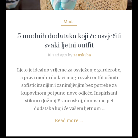
Moda
5 modnih dodataka koji će osvježiti
svaki ljetni outfit
10 sati ago by
zenski.ba
Ljeto je idealno vrijeme za osvježenje garderobe,
a pravi modni dodaci mogu svaki outfit učiniti
sofisticiranijim i zanimljivijim bez potrebe za
kupovinom potpuno nove odjeće. Inspirisani
stilom u Južnoj Francuskoj, donosimo pet
dodataka koji će vašem ljetnom ...
Read more
→