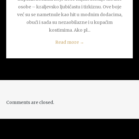
osobe – kraljevsko ljubičastu i tirkiznu. Ove boje
već su se nametnule kao hit u modnim dodacima,
obući i sada su nezaobilazne i u kupaćim
kostimima. Ako pl...
Read more
→
Comments are closed.