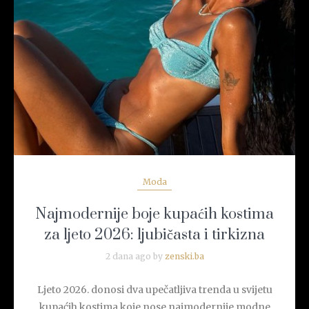
READ MORE
Moda
Najmodernije boje kupaćih kostima
za ljeto 2026: ljubičasta i tirkizna
2 dana ago by
zenski.ba
Ljeto 2026. donosi dva upečatljiva trenda u svijetu
kupaćih kostima koje nose najmodernije modne