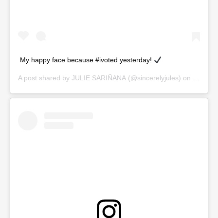
My happy face because #ivoted yesterday!
A post shared by
JULIE SARIÑANA
(@sincerelyjules) on
Mar 4, 