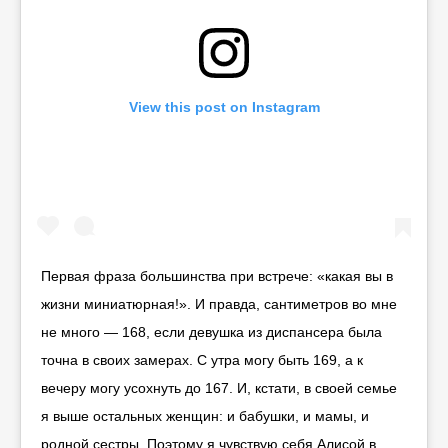
View this post on Instagram
Первая фраза большинства при встрече: «какая вы в
жизни миниатюрная!». И правда, сантиметров во мне
не много — 168, если девушка из диспансера была
точна в своих замерах. С утра могу быть 169, а к
вечеру могу усохнуть до 167. И, кстати, в своей семье
я выше остальных женщин: и бабушки, и мамы, и
родной сестры. Поэтому я чувствую себя Алисой в