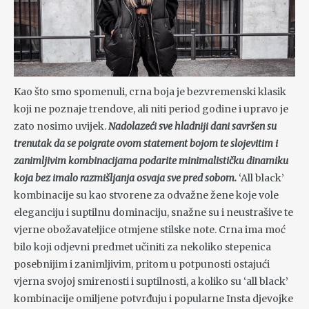
Kao što smo spomenuli, crna boja je bezvremenski klasik
koji ne poznaje trendove, ali niti period godine i upravo je
zato nosimo uvijek.
Nadolazeći sve hladniji dani savršen su
trenutak da se poigrate ovom statement bojom te slojevitim i
zanimljivim kombinacijama podarite minimalističku dinamiku
koja bez imalo razmišljanja osvaja sve pred sobom.
‘All black’
kombinacije su kao stvorene za odvažne žene koje vole
eleganciju i suptilnu dominaciju, snažne su i neustrašive te
vjerne obožavateljice otmjene stilske note. Crna ima moć
bilo koji odjevni predmet učiniti za nekoliko stepenica
posebnijim i zanimljivim, pritom u potpunosti ostajući
vjerna svojoj smirenosti i suptilnosti, a koliko su ‘all black’
kombinacije omiljene potvrđuju i popularne Insta djevojke