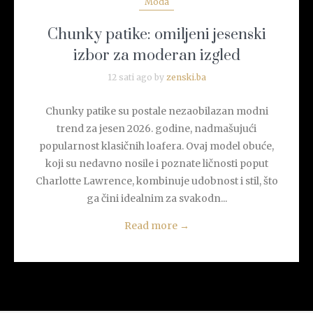
Moda
Chunky patike: omiljeni jesenski
izbor za moderan izgled
12 sati ago by
zenski.ba
Chunky patike su postale nezaobilazan modni
trend za jesen 2026. godine, nadmašujući
popularnost klasičnih loafera. Ovaj model obuće,
koji su nedavno nosile i poznate ličnosti poput
Charlotte Lawrence, kombinuje udobnost i stil, što
ga čini idealnim za svakodn...
Read more
→