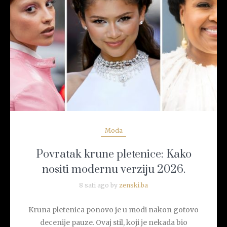
READ MORE
Moda
Povratak krune pletenice: Kako
nositi modernu verziju 2026.
8 sati ago by
zenski.ba
Kruna pletenica ponovo je u modi nakon gotovo
decenije pauze. Ovaj stil, koji je nekada bio