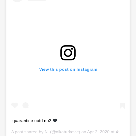
View this post on Instagram
quarantine ootd no2
A post shared by
N.
(@nikaturkovic) on
Apr 2, 2020 at 4:34am PDT