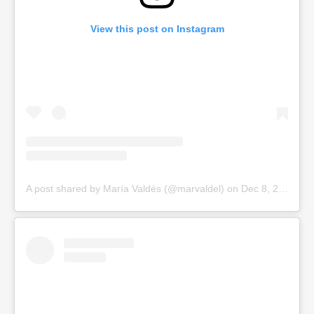
View this post on Instagram
A post shared by María Valdés (@marvaldel)
on
Dec 8, 2019 at 1:45pm PST