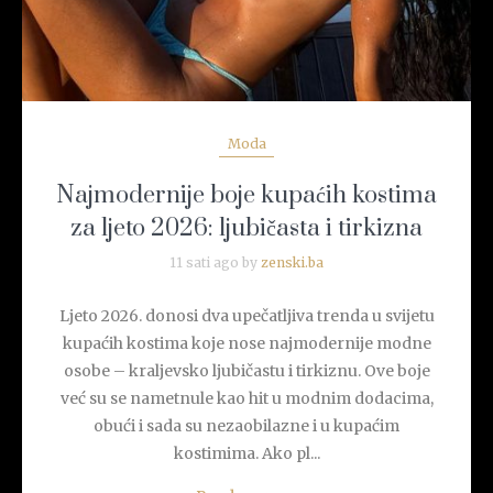
Moda
Najmodernije boje kupaćih kostima
za ljeto 2026: ljubičasta i tirkizna
11 sati ago by
zenski.ba
Ljeto 2026. donosi dva upečatljiva trenda u svijetu
kupaćih kostima koje nose najmodernije modne
osobe – kraljevsko ljubičastu i tirkiznu. Ove boje
već su se nametnule kao hit u modnim dodacima,
obući i sada su nezaobilazne i u kupaćim
kostimima. Ako pl...