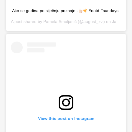
Ako se godina po siječnju poznaje -
#ootd #sundays
A post shared by
Pamela Smoljanić
(@august_xvi) on
Jan 5, 2020 at 7:31am PST
View this post on Instagram