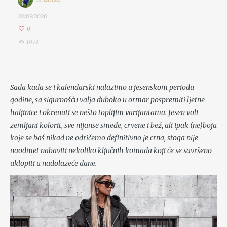
28/09/2020
0
1073
Sada kada se i kalendarski nalazimo u jesenskom periodu
godine, sa sigurnošću valja duboko u ormar pospremiti ljetne
haljinice i okrenuti se nešto toplijim varijantama. Jesen voli
zemljani kolorit, sve nijanse smeđe, crvene i bež, ali ipak (ne)boja
koje se baš nikad ne odričemo definitivno je crna, stoga nije
naodmet nabaviti nekoliko ključnih komada koji će se savršeno
uklopiti u nadolazeće dane.