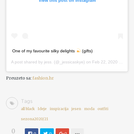
View this post on Instagram
One of my favourite silky delights
(gifts)
A post shared by
jess.
(@_jessicaskye) on
Feb 22, 2020 at 1:14am PST
Preuzeto sa:
fashion.hr
Tags
all black
Ideje
inspiracija
jesen
moda
outfiti
sezona2020/21
0
0
0
0