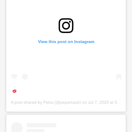
View this post on Instagram
A post shared by
Petra
(@pepamack) on
Jul 7, 2020 at 3:32am PDT