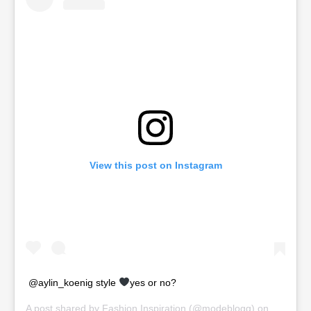
View this post on Instagram
@aylin_koenig style
yes or no?
A post shared by
Fashion Inspiration
(@modeblogg) on
Sep 10,