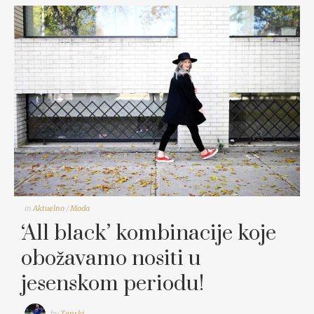
in
Aktuelno
/
Moda
‘All black’ kombinacije koje
obožavamo nositi u
jesenskom periodu!
by
Zenski