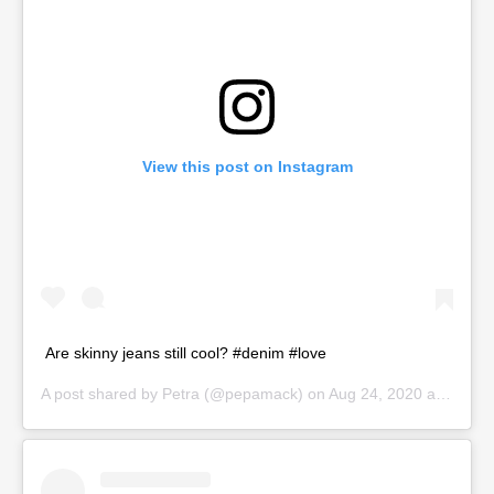
View this post on Instagram
Are skinny jeans still cool? #denim #love
A post shared by
Petra
(@pepamack) on
Aug 24, 2020 at 3:46am PDT