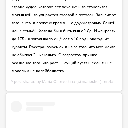
стране чудес, которая ест печенье и то становится
малышкой, то упирается головой в потолок. Зависит от
того, с кем я провожу время — с двухметровым Лешей
или с семьёй. Хотела бы я быть выше? Да. И «вырасти
до 175» я загадывала ещё лет в 16 под новогодние
куранты. Расстраиваюсь ли я из-за того, что моя мечта
не сбылась? Нисколько. С возрастом пришло
осознание того, что рост — сущий пустяк, если ты не
модель и не волейболистка.
A post shared by
Maria Chervotkina
(@mariecher) on
Sep 7, 2019 at 10:22am PDT