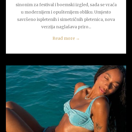
sinonim za festival i boemski izgled, sada se vraća
u modernijem i opuštenijem obliku. Umjesto
savršeno ispletenih i simetričnih pletenica, nova
verzija naglašava priro...
Read more
→
READ MORE