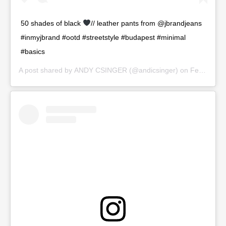
50 shades of black
// leather pants from @jbrandjeans
#inmyjbrand #ootd #streetstyle #budapest #minimal
#basics
A post shared by
ANDY CSINGER
(@andicsinger) on
Feb 19, 2020 at 1:28am PST