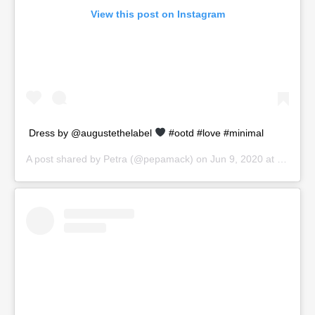
View this post on Instagram
Dress by @augustethelabel
#ootd #love #minimal
A post shared by
Petra
(@pepamack) on
Jun 9, 2020 at 3:37am PDT