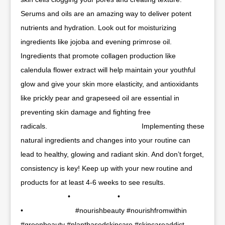
Serums and oils are an amazing way to deliver potent
nutrients and hydration. Look out for moisturizing
ingredients like jojoba and evening primrose oil.
Ingredients that promote collagen production like
calendula flower extract will help maintain your youthful
glow and give your skin more elasticity, and antioxidants
like prickly pear and grapeseed oil are essential in
preventing skin damage and fighting free
radicals.⠀⠀⠀⠀⠀⠀⠀⠀⠀ ⠀⠀⠀⠀⠀⠀⠀⠀⠀ Implementing these
natural ingredients and changes into your routine can
lead to healthy, glowing and radiant skin. And don’t forget,
consistency is key! Keep up with your new routine and
products for at least 4-6 weeks to see results.
⠀⠀⠀⠀⠀⠀⠀⠀⠀ •⠀⠀⠀⠀⠀⠀⠀⠀⠀ •⠀⠀⠀⠀⠀⠀⠀⠀⠀
•⠀⠀⠀⠀⠀⠀⠀⠀⠀⠀ #nourishbeauty #nourishfromwithin
#greenbeauty #plantbasedskincare #skincareaddict