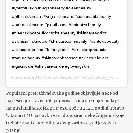
#youthfulskin #veganbeauty #cleanbeauty
#ethicalskincare #veganskincare #sustainablebeauty
#naturalskincare #plantbased #botanicalbeauty
#cleanskincare #consciousbeauty #skincareaddict
#skinisin #skincare #skincarecommunity #nontoxicbeauty
#skincareroutine #beautyjunkie #skincareproducts
#naturalbeauty #skincareobsessed #skincarelovers
#igskincare #skincarejunkie #glowingskin
A post shared by
Nourish Beauty
(@nourishbeauty_) on
Aug 31,
Popularni pretraživač svake godine objavljuje neke od
najčešće pretraživanih pojmova i sada doznajemo da je
najguglaniji sastojak za njegu kože u 2020. godini upravo
‘vitamin C’. U nastavku vam donosimo neke činjenice koje
trebate znati o benefitima ovog sastojka kad je koža u
pitanju.