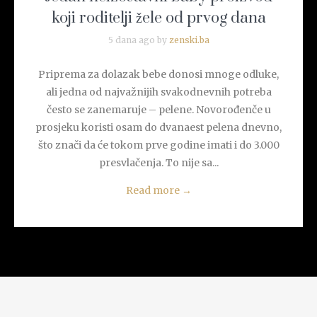
koji roditelji žele od prvog dana
5 dana ago by
zenski.ba
Priprema za dolazak bebe donosi mnoge odluke,
ali jedna od najvažnijih svakodnevnih potreba
često se zanemaruje – pelene. Novorođenče u
prosjeku koristi osam do dvanaest pelena dnevno,
što znači da će tokom prve godine imati i do 3.000
presvlačenja. To nije sa...
Read more
→