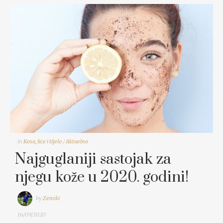
in
Kosa, lice i tijelo
/
Aktuelno
Najguglaniji sastojak za
njegu kože u 2020. godini!
by
Zenski
16/09/2020