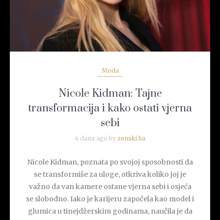
Moda
Nicole Kidman: Tajne
transformacija i kako ostati vjerna
sebi
4 dana ago by
zenski.ba
Nicole Kidman, poznata po svojoj sposobnosti da
se transformiše za uloge, otkriva koliko joj je
važno da van kamere ostane vjerna sebi i osjeća
se slobodno. Iako je karijeru započela kao model i
glumica u tinejdžerskim godinama, naučila je da