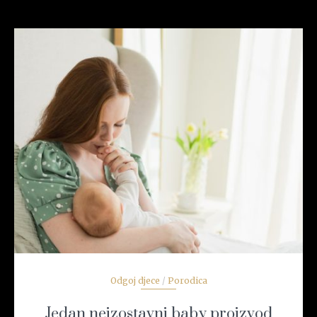
READ MORE
Odgoj djece
/
Porodica
Jedan neizostavni baby proizvod