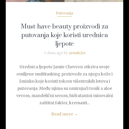
Putovanja
Must-have beauty proizvodi za
putovanja koje koristi urednica
ljepote
5 dana ago by
zenski.ba
Urednica ljepote Jamie Chevron otkriva svoje
omiljene multitasking proizvode za njegu kože i
šminku koje koristi tokom višestrukih letova i
putovanja. Među njima su umirujući tonik s aloe
verom, mandelični serum, hidratantni mineralni
zaštitni faktor, kremasti...
Read more
→