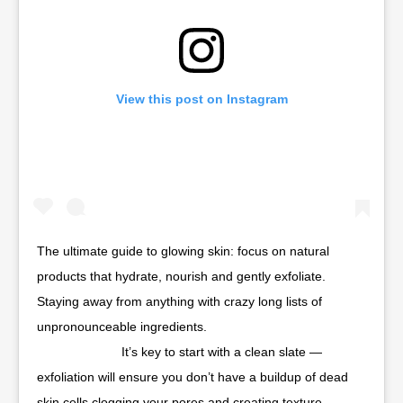
View this post on Instagram
The ultimate guide to glowing skin: focus on natural
products that hydrate, nourish and gently exfoliate.
Staying away from anything with crazy long lists of
unpronounceable ingredients.⠀⠀⠀⠀⠀⠀⠀⠀⠀
⠀⠀⠀⠀⠀⠀⠀⠀⠀ It’s key to start with a clean slate —
exfoliation will ensure you don’t have a buildup of dead
skin cells clogging your pores and creating texture.