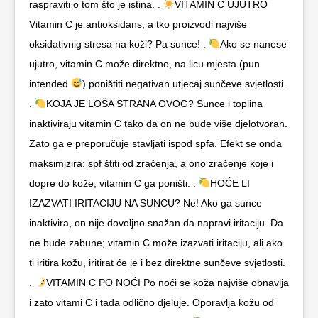
raspraviti o tom što je istina. .
VITAMIN C UJUTRO
Vitamin C je antioksidans, a tko proizvodi najviše
oksidativnig stresa na koži? Pa sunce! .
Ako se nanese
ujutro, vitamin C može direktno, na licu mjesta (pun
intended
) poništiti negativan utjecaj sunčeve svjetlosti.
.
KOJA JE LOŠA STRANA OVOG? Sunce i toplina
inaktiviraju vitamin C tako da on ne bude više djelotvoran.
Zato ga e preporučuje stavljati ispod spfa. Efekt se onda
maksimizira: spf štiti od zračenja, a ono zračenje koje i
dopre do kože, vitamin C ga poništi. .
HOĆE LI
IZAZVATI IRITACIJU NA SUNCU? Ne! Ako ga sunce
inaktivira, on nije dovoljno snažan da napravi iritaciju. Da
ne bude zabune; vitamin C može izazvati iritaciju, ali ako
ti iritira kožu, iritirat će je i bez direktne sunčeve svjetlosti.
.
VITAMIN C PO NOĆI Po noći se koža najviše obnavlja
i zato vitami C i tada odlično djeluje. Oporavlja kožu od