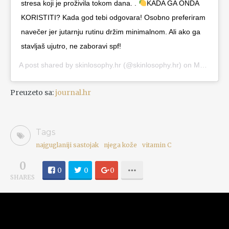
stresa koji je proživila tokom dana. .
KADA GA ONDA
KORISTITI? Kada god tebi odgovara! Osobno preferiram
navečer jer jutarnju rutinu držim minimalnom. Ali ako ga
stavljaš ujutro, ne zaboravi spf!
A post shared by
skinlosophy.hr
(@skinlosophy.hr) on
May 4, 2020 at 10:46am PDT
Preuzeto sa:
journal.hr
Tags
najguglaniji sastojak
njega kože
vitamin C
0
0
0
0
SHARES