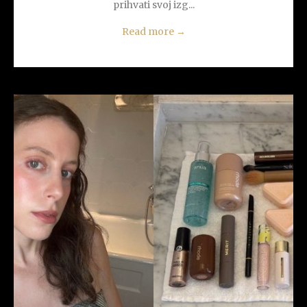
prihvati svoj izg...
Read more
→
READ MORE