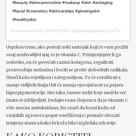
#beauty #skincareroutine #makeup #skin #antiaging
#facial #cosmetics #skincaretips #glowingskin
#healthyskin
A post shared by
SKINTEGRA
(@skintegrabeauty) on
Feb 27, 2020 at 1:25am PST
Usprkos tome, ako postoji neki sastojak koji će vam pružiti
onaj neuhvatljivi sjaj, to je vitamin C. Primjenjujete li ga
redovito, on će povećati razinu kolagena, regulirati
proizvodnju melanina i boriti se protiv slobodnih radikala,
čineći kožu svjetlijom i zategnutijom. To će rezultirati s
manje vidljivih linija i bit će manja vjerojatnost za pojavu
hiperpigmentacije. Isto tako, tamne mrlje koje možda već
imate će izblijedjeti. Dodajte tome činjenicu da je vitamin C
vrlo moćan antioksidans, što znači da brani kožu od
vanjskih agresora poput onečišćenja i pomaže ubrzati
izmjenu stanica kako bi koža bila i izgledala zdravije.