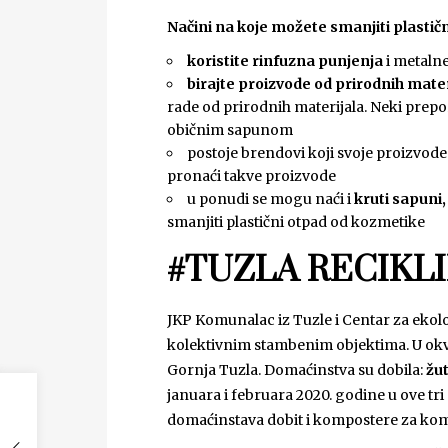
Načini na koje možete smanjiti plastič
koristite rinfuzna punjenja
i metalne
birajte proizvode od prirodnih mater
rade od prirodnih materijala. Neki prepor
običnim sapunom
postoje brendovi koji svoje proizvode
pronaći takve proizvode
u ponudi se mogu naći i
kruti sapuni
smanjiti plastični otpad od kozmetike
#TUZLA RECIKL
JKP Komunalac iz Tuzle i Centar za ekolo
kolektivnim stambenim objektima. U okvi
Gornja Tuzla. Domaćinstva su dobila:
žut
januara i februara 2020. godine u ove tri
domaćinstava dobit i kompostere za ko