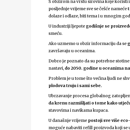
S obzirom na vrstu sirovina koje koristi i
posljednje vrijeme sve se češće nameće
t
dolaze i odlaze, biti tema i u mnogim go
U industriji ljepote
godišnje se proizved
smeću.
Ako uzmemo u obzir informaciju da se
g
završavaju u oceanima.
Dobro je poznato da su potrebne stotine g
nastavi,
do 2050. godine u oceanima nala
Problem je u tome što većina ljudi ne sh
plodova truju i sami sebe.
Ubrzavanje procesa globalnog zatopljenj
da krenu razmišljati o tome kako utječu
stavovima i navikama kupaca.
U današnje vrijeme
postoji sve više eco
moguće nabaviti refill proizvoda koji se