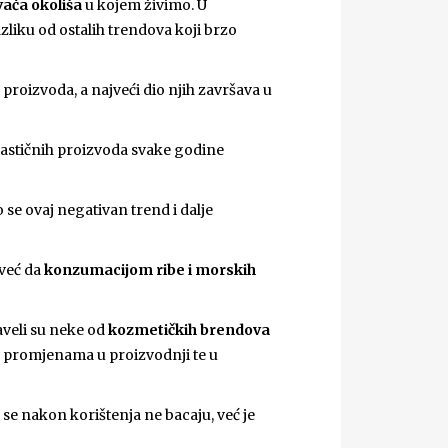
vača okoliša
u kojem živimo. U
zliku od ostalih trendova koji brzo
proizvoda, a najveći dio njih završava u
plastičnih proizvoda svake godine
 se ovaj negativan trend i dalje
 već da
konzumacijom ribe i morskih
aveli su neke od
kozmetičkih brendova
a promjenama u proizvodnji te u
se nakon korištenja ne bacaju, već je