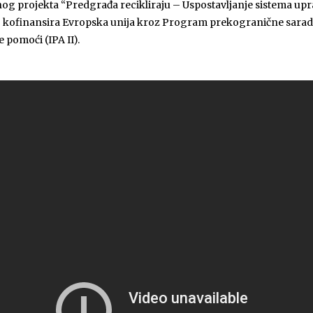
čnog projekta “Predgrađa recikliraju – Uspostavljanje sistema u
eg kofinansira Evropska unija kroz Program prekogranične sarad
 pomoći (IPA II).