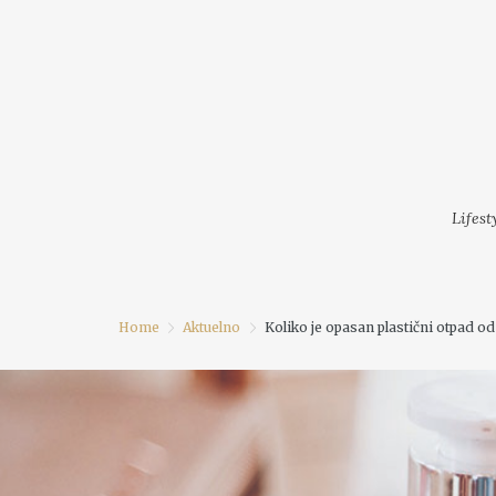
LIFESTYLE
MODA
FESTI
Lifest
Home
Aktuelno
Koliko je opasan plastični otpad o