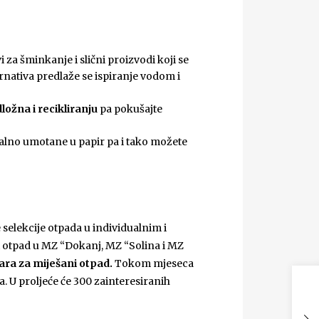
vi za šminkanje i slični proizvodi koji se
ernativa predlaže se ispiranje vodom i
ožna i recikliranju
pa pokušajte
alno umotane u papir pa i tako možete
selekcije otpada u individualnim i
 otpad u MZ “Dokanj, MZ “Solina i MZ
tara za miješani otpad.
Tokom mjeseca
a. U proljeće će 300 zainteresiranih