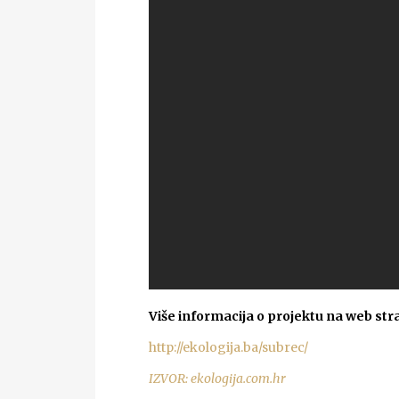
Više informacija o projektu na web stra
http://ekologija.ba/subrec/
IZVOR: ekologija.com.hr