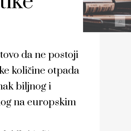
tike
otovo da ne postoji
ke količine otpada
nak biljnog i
enog na europskim