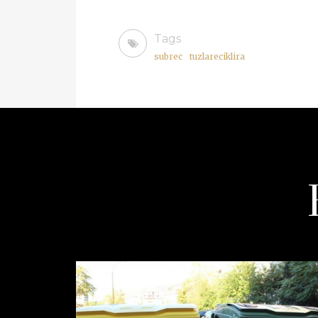
Tags
subrec
tuzlareciklira