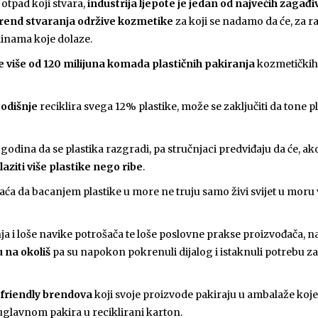
 otpad koji stvara,
industrija ljepote je
jedan od najvećih zagađi
rend stvaranja održive kozmetike
za koji se nadamo da će, za ra
dinama koje dolaze.
e više od 120 milijuna komada plastičnih pakiranja
kozmetičkih 
odišnje
reciklira svega 12% plastike, može se zaključiti da tone 
odina da se plastika razgradi, pa stručnjaci predviđaju da će, ako
ziti više plastike nego ribe
.
vaća da bacanjem plastike u more ne truju samo živi svijet u moru
a i loše navike potrošača te loše poslovne prakse proizvođača, n
 na okoliš
pa su napokon pokrenuli dijalog i istaknuli potrebu z
-friendly brendova
koji svoje proizvode pakiraju u ambalaže koje 
 uglavnom pakira u reciklirani karton.