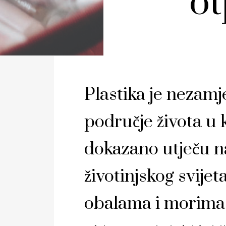
ot
Plastika je nezamje
područje života u 
dokazano utječu na 
životinjskog svij
obalama i morima 