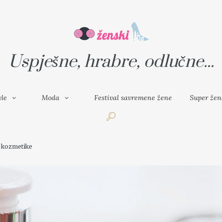
VAL SAVREMENE ŽENE
SUPER ŽENA
Uspješne, hrabre, odlučne...
yle
Moda
Festival savremene žene
Super žen
d kozmetike