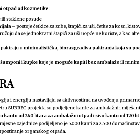
ni otpad od kozmetike
:
 ili staklene posude
ijala
– postoje četkice za zube, štapići za uši, četke za kosu, kisto
učuju da se jednokratni štapići za uši uopće ne koriste, a kao alt
 pakiraju u
minimalistička, biorazgradiva pakiranja koja su podl
, šamponi i kupke koje je moguće kupiti bez ambalaže
ili minim
IRA
giju i energiju nastavljaju sa aktivnostima na uvođenju primarne 
ru SUBREC projekta su podjeljene kante za ambalažni i miješani
u kantu od 240 litara za ambalažni otpad i sivu kantu od 120 li
 mjesne zajednice podijeljeno je 5.000 kanti za 2.500 domaćinstav
mpostiranje organskog otpada.