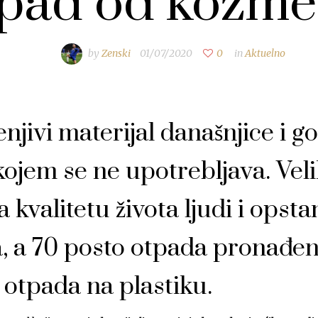
pad od kozme
by
Zenski
01/07/2020
0
in
Aktuelno
njivi materijal današnjice i g
kojem se ne upotrebljava. Veli
kvalitetu života ljudi i opsta
eta, a 70 posto otpada pronađ
otpada na plastiku.