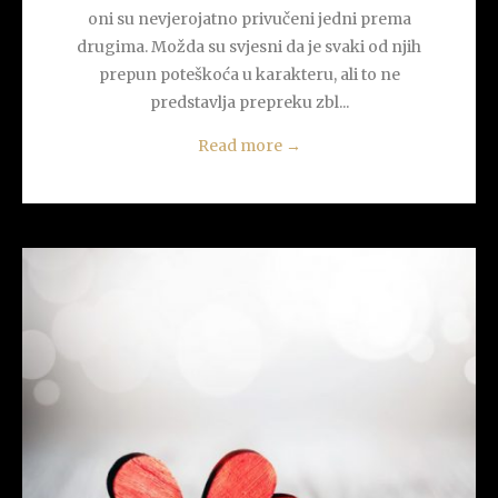
oni su nevjerojatno privučeni jedni prema
drugima. Možda su svjesni da je svaki od njih
prepun poteškoća u karakteru, ali to ne
predstavlja prepreku zbl...
Read more
→
READ MORE