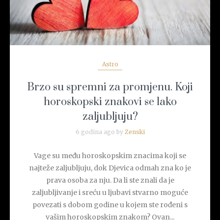
Astro
Brzo su spremni za promjenu. Koji
horoskopski znakovi se lako
zaljubljuju?
6 godina ago by
Zenski
Vage su među horoskopskim znacima koji se
najteže zaljubljuju, dok Djevica odmah zna ko je
prava osoba za nju. Da li ste znali da je
zaljubljivanje i sreću u ljubavi stvarno moguće
povezati s dobom godine u kojem ste rođeni s
vašim horoskopskim znakom? Ovan...