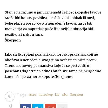
Stanje na računu u junu iznenadit će
horoskopske lavove
.
Može biti bonus, povišica, neočekivani dobitak ili novi,
bolje plaćen posao. Ovo iznenađenje
lavovima
će biti
motivacija za napredak pa će financijska situacija biti
pozitivna i nakon juna.
Škorpion
Iako su
škorpioni
poznati kao horoskopski znak koji ne
obožava iznenađenja, ovog juna neće imati ništa protiv.
Trenutak novog poznanstva koje će se pretvoriti u
poseban i dugotrajan odnos bit će sve samo ne neugodno
iznenađenje za horoskopske
škorpione
.
Tags
astro
horoskop
lav
riba
škorpion
0