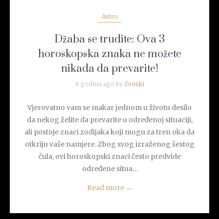
Astro
Džaba se trudite: Ova 3
horoskopska znaka ne možete
nikada da prevarite!
6 godina ago by
Zenski
Vjerovatno vam se makar jednom u životu desilo
da nekog želite da prevarite u određenoj situaciji,
ali postoje znaci zodijaka koji mogu za tren oka da
otkriju vaše namjere. Zbog svog izraženog šestog
čula, ovi horoskopski znaci često predvide
određene situa...
Read more
→