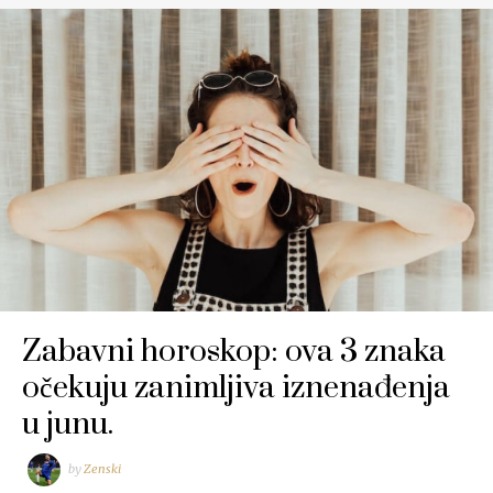
Zabavni horoskop: ova 3 znaka
očekuju zanimljiva iznenađenja
u junu.
by
Zenski