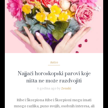
READ MORE
Astro
Najjači horoskopski parovi koje
ništa ne može razdvojiti
6 godina ago by
Zenski
Ribe i Škorpiona Ribe i Škorpioni mogu imati
mnogo razlika, puno svojih, osobnih interesa, ali