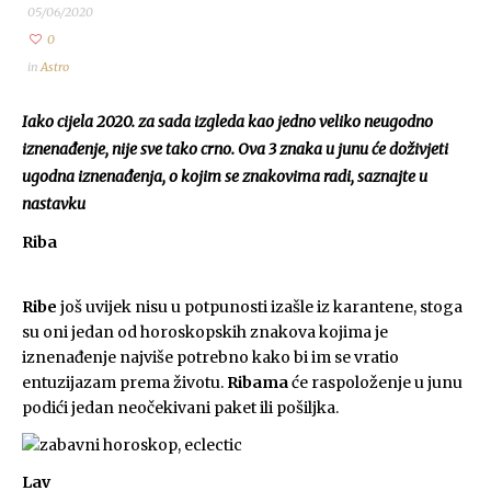
05/06/2020
0
in
Astro
Iako cijela 2020. za sada izgleda kao jedno veliko neugodno
iznenađenje, nije sve tako crno. Ova 3 znaka u junu će doživjeti
ugodna iznenađenja, o kojim se znakovima radi, saznajte u
nastavku
Riba
Ribe
još uvijek nisu u potpunosti izašle iz karantene, stoga
su oni jedan od horoskopskih znakova kojima je
iznenađenje najviše potrebno kako bi im se vratio
entuzijazam prema životu.
Ribama
će raspoloženje u junu
podići jedan neočekivani paket ili pošiljka.
Lav