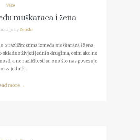
Veze
među muškaraca i žena
ina ago by
Zenski
no o različitostima između muškaraca i žena.
skladno živjeti jedni s drugima, osim ako ne
čnosti, a ne različitosti su ono što nas povezuje
ini zajednič...
ead more
→