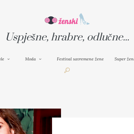
VAL SAVREMENE ŽENE
SUPER ŽENA
Uspješne, hrabre, odlučne...
yle
Moda
Festival savremene žene
Super žen