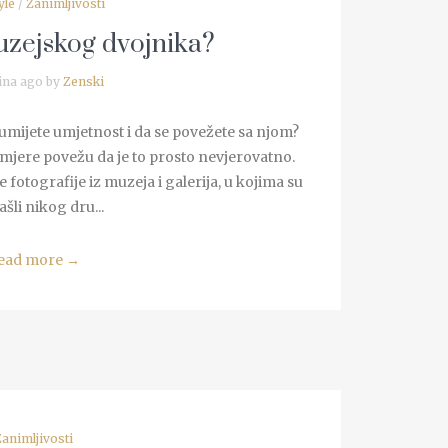
yle
/
Zanimljivosti
muzejskog dvojnika?
ina ago by
Zenski
umijete umjetnost i da se povežete sa njom?
e mjere povežu da je to prosto nevjerovatno.
e fotografije iz muzeja i galerija, u kojima su
šli nikog dru...
ead more
→
Zanimljivosti