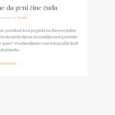
me da geni čine čuda
ina ago by
Zenski
stvar: ponekad, kod pogleda na članove jedne
riroda suviše lijena da izmišlja novi genetski
y-paste“. Predstavljamo vam fotografije ljudi
ji pripada...
ead more
→