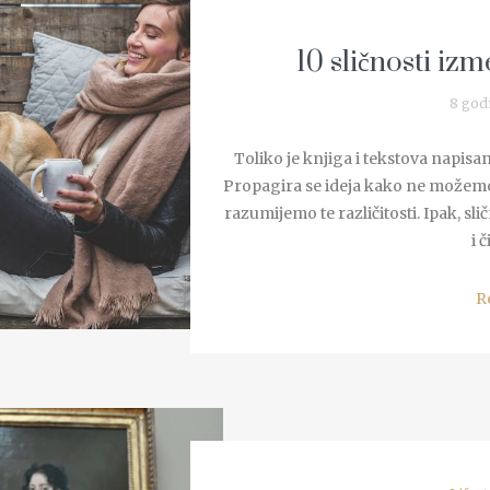
10 sličnosti iz
8 god
Toliko je knjiga i tekstova napisa
Propagira se ideja kako ne možemo 
razumijemo te različitosti. Ipak, sli
i č
R