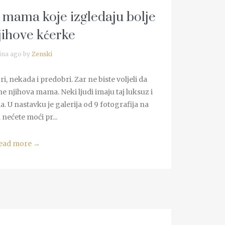
h mama koje izgledaju bolje
jihove kćerke
ina ago by
Zenski
, nekada i predobri. Zar ne biste voljeli da
ne njihova mama. Neki ljudi imaju taj luksuz i
. U nastavku je galerija od 9 fotografija na
nećete moći pr...
ead more
→