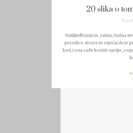
20 slika o to
10 god
Naslijeđivanje je, zaista, čudna 
porodice, stvara se osjećaj da je p
kod, i ona rado koristi opciju „cop
ko
R