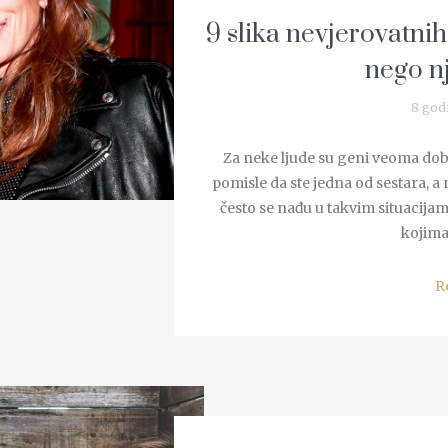
9 slika nevjerovatni
nego n
8 god
Za neke ljude su geni veoma dobri
pomisle da ste jedna od sestara, a 
često se nađu u takvim situacijama
kojima 
R