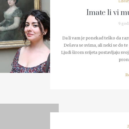
Lifest
Imate li vi 
9 god
Da li vam je ponekad teško da raz
Dešava se svima, ali neki se do t
Ljudi širom svijeta postavljaju svoj
prona
R