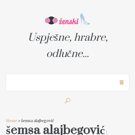
Uspješne, hrabre,
odlučne...
Home
> šemsa alajbegović
šemsa alajbegović
1