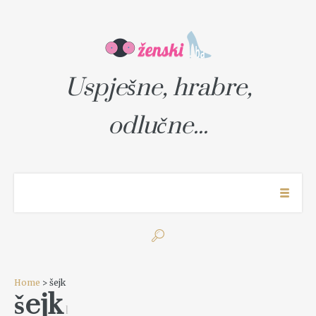
Uspješne, hrabre,
odlučne...
Home
> šejk
šejk
1