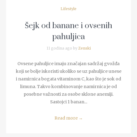
Lifestyle
Šejk od banane i ovsenih
pahuljica
11 godina ago by
Zenski
Ovsene pahuljice imaju značajan sadržaj gvožđa
koji se bolje iskoristi ukoliko se uz pahuljice unese
i namirnica bogata vitaminom C, kao što je sok od
limuna. Takvo kombinovanje namirnica je od
posebne važnosti za osobe sklone anemiji.
Sastojci 1 banan...
Read more
→