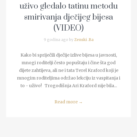
uživo gledalo tatinu metodu
smirivanja dječijeg bijesa
(VIDEO)
9 godina ago by
Zenski .Ba
Kako bi spriječili dječije izlive bijesa u javnosti,
mnogi roditelji često popuštaju i čine šta god
dijete zahtijeva, ali ne i tata Terel Kraford koji je
mnogim roditeljima održao lekciju iz vaspitanja i
to - uživo! Trogodišnja Ari Kraford nije bila...
Read more
→