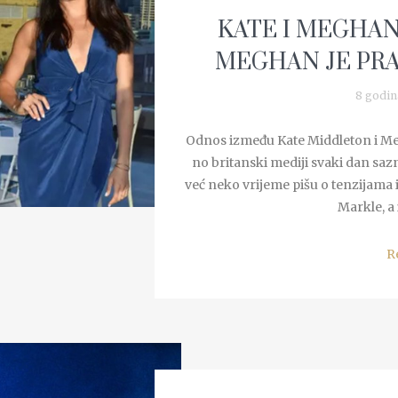
KATE I MEGHA
MEGHAN JE PR
8 godin
Odnos između Kate Middleton i Meg
no britanski mediji svaki dan saz
već neko vrijeme pišu o tenzijama
Markle, a 
R