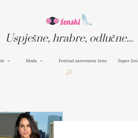
VAL SAVREMENE ŽENE
SUPER ŽENA
Uspješne, hrabre, odlučne...
yle
Moda
Festival savremene žene
Super žen