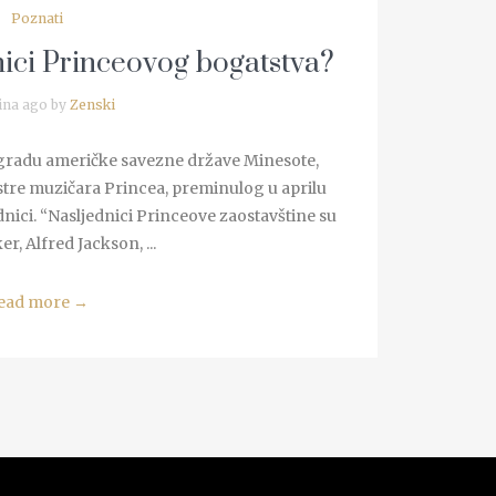
Poznati
nici Princeovog bogatstva?
ina ago by
Zenski
 gradu američke savezne države Minesote,
estre muzičara Princea, preminulog u aprilu
dnici. “Nasljednici Princeove zaostavštine su
, Alfred Jackson, ...
ead more
→