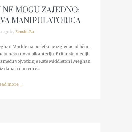
N NE MOGU ZAJEDNO:
AVA MANIPULATORICA
a ago by
Zenski .Ba
han Markle na početku je izgledao idilično,
naju neku novu pikanteriju. Britanski mediji
 između vojvotkinje Kate Middleton i Meghan
iz dana u dan cure...
ead more
→