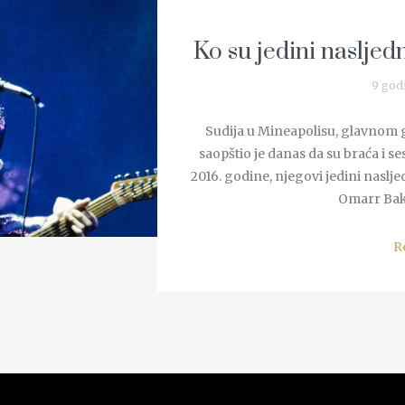
Ko su jedini nasljed
9 god
Sudija u Mineapolisu, glavnom
saopštio je danas da su braća i s
2016. godine, njegovi jedini naslje
Omarr Baker
R