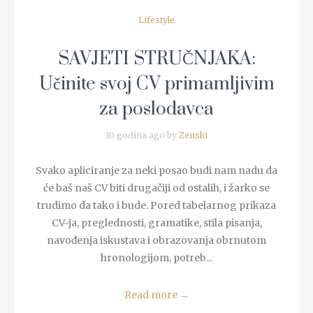
Lifestyle
SAVJETI STRUČNJAKA:
Učinite svoj CV primamljivim
za poslodavca
10 godina ago by
Zenski
Svako apliciranje za neki posao budi nam nadu da
će baš naš CV biti drugačiji od ostalih, i žarko se
trudimo da tako i bude. Pored tabelarnog prikaza
CV-ja, preglednosti, gramatike, stila pisanja,
navođenja iskustava i obrazovanja obrnutom
hronologijom, potreb...
Read more
→