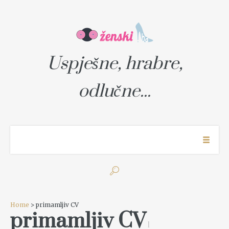
Uspješne, hrabre,
odlučne...
Home
> primamljiv CV
primamljiv CV
1