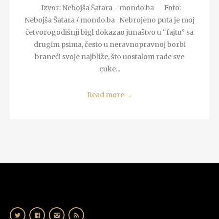
Izvor: Nebojša Šatara - mondo.ba Foto:
Nebojša Šatara / mondo.ba Nebrojeno puta je moj
četvorogodišnji bigl dokazao junaštvo u “fajtu” sa
drugim psima, često u neravnopravnoj borbi
braneći svoje najbliže, što uostalom rade sve
cuke...
Read more
→