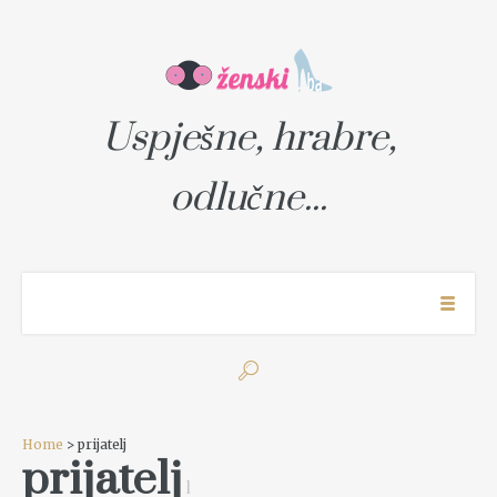
Uspješne, hrabre,
odlučne...
Home
> prijatelj
prijatelj
1