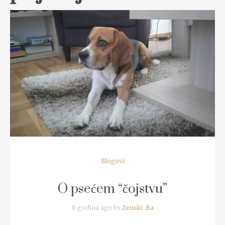
READ MORE
Blogovi
O psećem “čojstvu”
8 godina ago by
Zenski .Ba