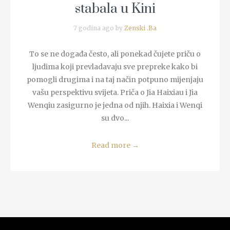
stabala u Kini
7 godina ago by
Zenski .Ba
To se ne događa često, ali ponekad čujete priču o
ljudima koji prevladavaju sve prepreke kako bi
pomogli drugima i na taj način potpuno mijenjaju
vašu perspektivu svijeta. Priča o Jia Haixiau i Jia
Wenqiu zasigurno je jedna od njih. Haixia i Wenqi
su dvo...
Read more
→