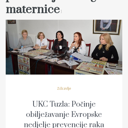
maternice
1
READ MORE
Zdravlje
UKC Tuzla: Počinje
obilježavanje Evropske
nedjelje prevencije raka