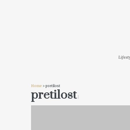
LIFESTYLE
MODA
FESTI
Lifest
Home
> pretilost
pretilost
1