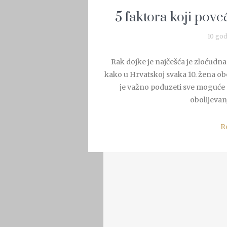
5 faktora koji pove
10 god
Rak dojke je najčešća je zloćudna 
kako u Hrvatskoj svaka 10. žena obo
je važno poduzeti sve moguće m
obolijevan
R