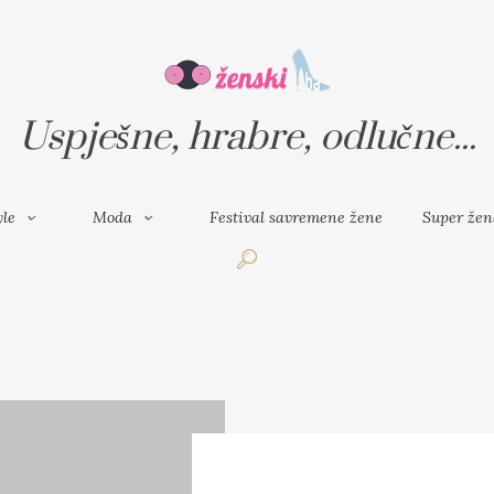
VAL SAVREMENE ŽENE
SUPER ŽENA
Uspješne, hrabre, odlučne...
yle
Moda
Festival savremene žene
Super žen