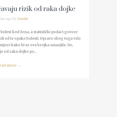
ćavaju rizik od raka dojke
ina ago by
Zenski
bolest kod žena, a statistički podaci govore
li od te opake bolesti. Upravo zbog toga vrlo
jere kako bi se ova brojka smanjila. No,
je od raka dojke po...
ead more
→