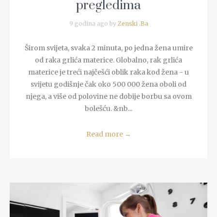
pregledima
9 godina ago by
Zenski .Ba
Širom svijeta, svaka 2 minuta, po jedna žena umire
od raka grlića materice. Globalno, rak grlića
materice je treći najčešći oblik raka kod žena - u
svijetu godišnje čak oko 500 000 žena oboli od
njega, a više od polovine ne dobije borbu sa ovom
bolešću. &nb...
Read more
→