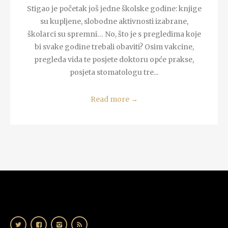
Stigao je početak još jedne školske godine: knjige
su kupljene, slobodne aktivnosti izabrane,
školarci su spremni… No, što je s pregledima koje
bi svake godine trebali obaviti? Osim vakcine,
pregleda vida te posjete doktoru opće prakse,
posjeta stomatologu tre...
Read more
→