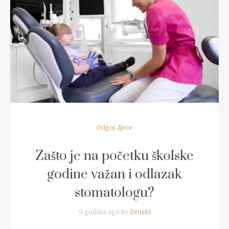
READ MORE
Odgoj djece
Zašto je na početku školske
godine važan i odlazak
stomatologu?
9 godina ago by
Zenski