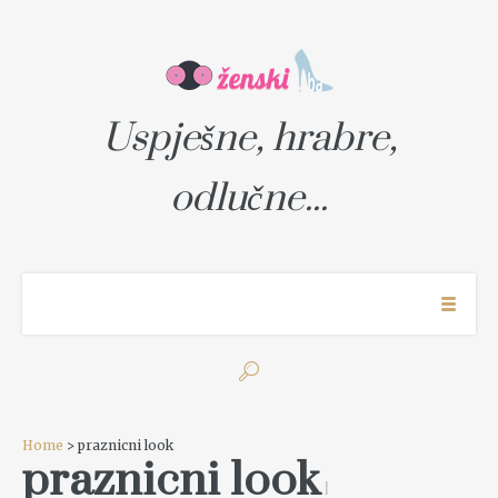
Uspješne, hrabre,
odlučne...
Home
> praznicni look
praznicni look
1