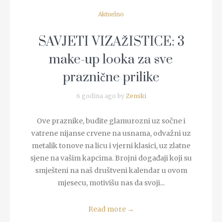
Aktuelno
SAVJETI VIZAŽISTICE: 3
make-up looka za sve
praznične prilike
6 godina ago by
Zenski
Ove praznike, budite glamurozni uz sočne i
vatrene nijanse crvene na usnama, odvažni uz
metalik tonove na licu i vjerni klasici, uz zlatne
sjene na vašim kapcima. Brojni događaji koji su
smješteni na naš društveni kalendar u ovom
mjesecu, motivišu nas da svoji...
Read more
→