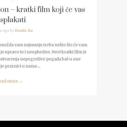
on – kratki film koji će vas
splakati
a ago by
Zenski .Ba
 možda vam najmanje treba nešto što će vam
je upravo to i neophodno. Novi kratki film iz
 ostvarenja nepogrešivo pogađa baš u one
e praznici u nama ...
ead more
→