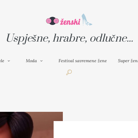
VAL SAVREMENE ŽENE
SUPER ŽENA
Uspješne, hrabre, odlučne...
yle
Moda
Festival savremene žene
Super žen