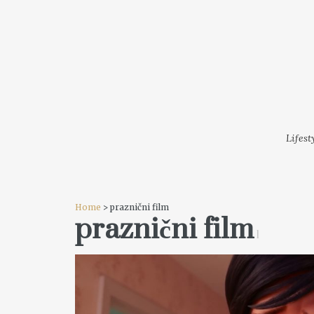
LIFESTYLE
MODA
FESTI
Lifest
Home
> praznični film
praznični film
1