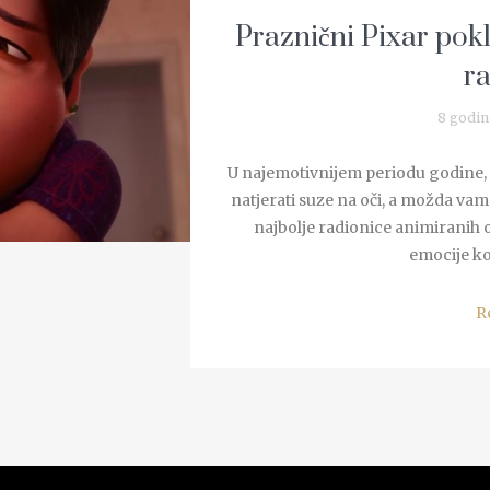
Praznični Pixar pokl
ra
8 godin
U najemotivnijem periodu godine,
natjerati suze na oči, a možda vam 
najbolje radionice animiranih
emocije koj
R