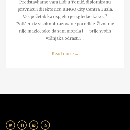
Predstavljamo vam Lidiju Tomić, diplomiranu
pravnicu i direktoricu BINGO City Centra Tuzla.
Vaš početak ka uspjehu je izgledao kako...?
Potičem iz visokoobrazovane porodice. Život me
nije mazio, tako da sam morala i prije svojih
vršnjaka odrasti i ...
Read more
→