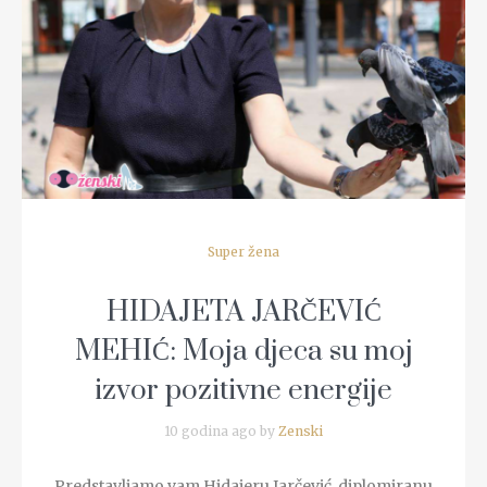
READ MORE
Super žena
HIDAJETA JARČEVIĆ
MEHIĆ: Moja djeca su moj
izvor pozitivne energije
10 godina ago by
Zenski
Predstavljamo vam Hidajeru Jarčević, diplomiranu