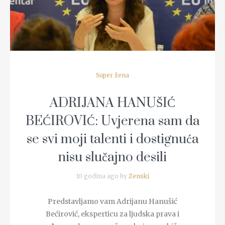
Super žena
ADRIJANA HANUŠIĆ
BEĆIROVIĆ: Uvjerena sam da
se svi moji talenti i dostignuća
nisu slučajno desili
10 godina ago by
Zenski
Predstavljamo vam Adrijanu Hanušić
Bećirović, eksperticu za ljudska prava i