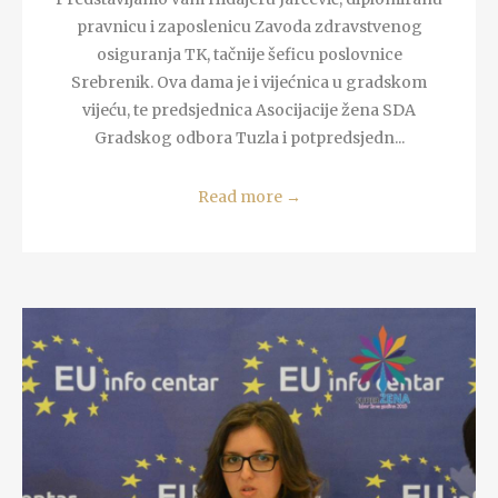
pravnicu i zaposlenicu Zavoda zdravstvenog
osiguranja TK, tačnije šeficu poslovnice
Srebrenik. Ova dama je i vijećnica u gradskom
vijeću, te predsjednica Asocijacije žena SDA
Gradskog odbora Tuzla i potpredsjedn...
Read more
→
READ MORE