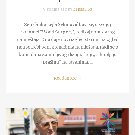
9 godina ago by
Zenski .Ba
Zeničanka Lejla Selimović bavi se, u svojoj
radionici “Wood Surgery”, redizajnom starog
namještaja. Ona daje novi izgled starim, naizgled
neupotrebljivim komadima namještaja. Radi se o
komadima zanimljivog dizajna koji „sakupljaju
prašinu“ na tavanima, ...
Read more
→