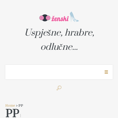
Uspješne, hrabre,
odlučne...
Home
> PP
PP
1