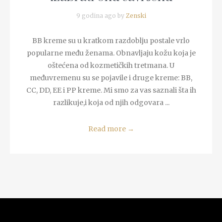
9 godina ago by
Zenski
BB kreme su u kratkom razdoblju postale vrlo
popularne među ženama. Obnavljaju kožu koja je
oštećena od kozmetičkih tretmana. U
međuvremenu su se pojavile i druge kreme: BB,
CC, DD, EE i PP kreme. Mi smo za vas saznali šta ih
razlikuje,i koja od njih odgovara ...
Read more
→