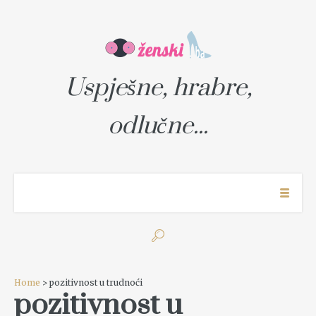
Uspješne, hrabre,
odlučne...
Home
> pozitivnost u trudnoći
pozitivnost u