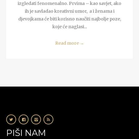
izgledati fenomenalno. Prvima – kao savjet, ako
ih je savladao kreativni umor, a i ženama i
djevojkama će biti korisno naučiti najbolje poze,
koje će naglasi...
Read more
→
PIŠI NAM