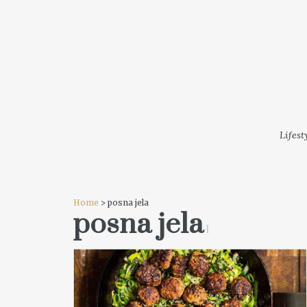
LIFESTYLE
MODA
FESTI
Lifest
Home
> posna jela
posna jela
1