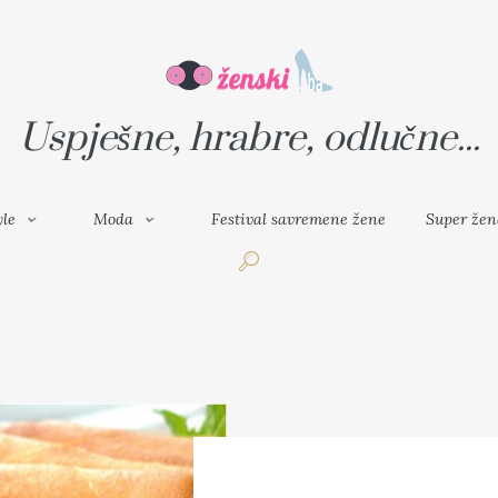
VAL SAVREMENE ŽENE
SUPER ŽENA
Uspješne, hrabre, odlučne...
yle
Moda
Festival savremene žene
Super žen