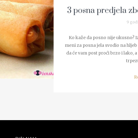
3 posna predjela zbo
9 god
Ko kaže da posno nije ukusno? I
meni za posna jela svodio na hljeb
da će vam post proći brzo i lako, 
trpezu
R