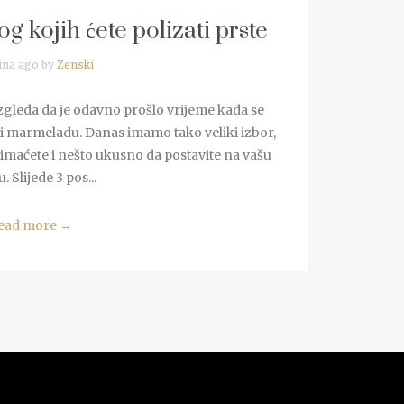
g kojih ćete polizati prste
ina ago by
Zenski
zgleda da je odavno prošlo vrijeme kada se
 i marmeladu. Danas imamo tako veliki izbor,
a imaćete i nešto ukusno da postavite na vašu
. Slijede 3 pos...
ead more
→