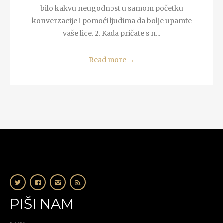
bilo kakvu neugodnost u samom početku
konverzacije i pomoći ljudima da bolje upamte
vaše lice. 2. Kada pričate s n...
Read more
→
PIŠI NAM