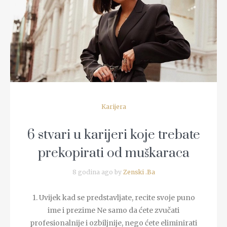
READ MORE
Karijera
6 stvari u karijeri koje trebate
prekopirati od muškaraca
8 godina ago by
Zenski .Ba
1. Uvijek kad se predstavljate, recite svoje puno
ime i prezime Ne samo da ćete zvučati
profesionalnije i ozbiljnije, nego ćete eliminirati