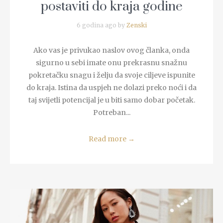
postaviti do kraja godine
6 godina ago by
Zenski
Ako vas je privukao naslov ovog članka, onda
sigurno u sebi imate onu prekrasnu snažnu
pokretačku snagu i želju da svoje ciljeve ispunite
do kraja. Istina da uspjeh ne dolazi preko noći i da
taj svijetli potencijal je u biti samo dobar početak.
Potreban...
Read more
→